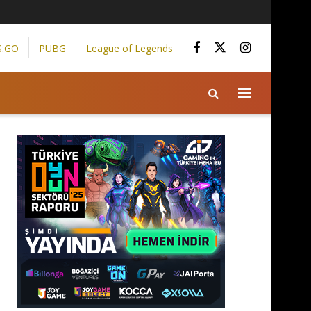
S:GO
PUBG
League of Legends