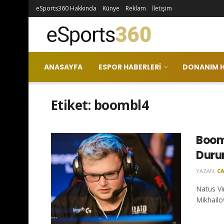
eSports360 Hakkında
Künye
Reklam
İletişim
ANASAYFA
ESPOR HABERLERI
DONANIM H
Etiket:
boombl4
Boom
Dur
YAZAN:
CA
Natus Vi
Mikhailo