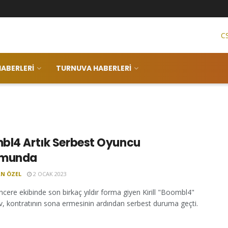
C
ABERLERI
TURNUVA HABERLERI
bl4 Artık Serbest Oyuncu
umunda
N ÖZEL
2 OCAK 2023
ncere ekibinde son birkaç yıldır forma giyen Kirill "Boombl4"
v, kontratının sona ermesinin ardından serbest duruma geçti.