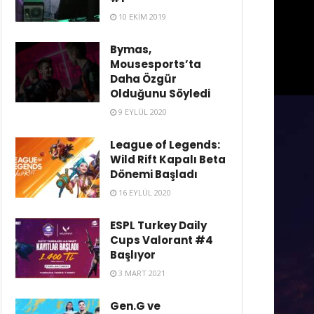
10 EKIM 2019
Bymas,
Mousesports’ta
Daha Özgür
Olduğunu Söyledi
9 EYLÜL 2020
League of Legends:
Wild Rift Kapalı Beta
Dönemi Başladı
16 EYLÜL 2020
ESPL Turkey Daily
Cups Valorant #4
Başlıyor
3 MART 2021
Gen.G ve