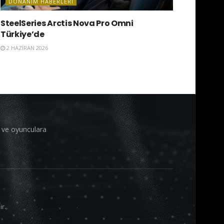
DONANIM HABERLERI
SteelSeries Arctis Nova Pro Omni
Türkiye’de
2 HAZIRAN 2026
i ve oyunculara
ir.