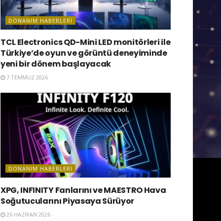
DONANIM HABERLERI
TCL Electronics QD-Mini LED monitörleri ile
Türkiye’de oyun ve görüntü deneyiminde
yeni bir dönem başlayacak
7 TEMMUZ 2026
DONANIM HABERLERI
XPG, INFINITY Fanlarını ve MAESTRO Hava
Soğutucularını Piyasaya Sürüyor
26 HAZIRAN 2026