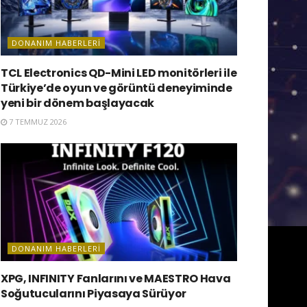
DONANIM HABERLERI
TCL Electronics QD-Mini LED monitörleri ile
Türkiye’de oyun ve görüntü deneyiminde
yeni bir dönem başlayacak
7 TEMMUZ 2026
DONANIM HABERLERI
XPG, INFINITY Fanlarını ve MAESTRO Hava
Soğutucularını Piyasaya Sürüyor