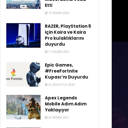
Etti
13 NISAN 2023
RAZER, PlayStation 5
için Kaira ve Kaira
Pro kulaklıklarını
duyurdu
17 KASIM 2021
Epic Games,
#FreeFortnite
Kupası’nı Duyurdu
22 AĞUSTOS 2020
Apex Legends
Mobile Adım Adım
Yaklaşıyor
20 NISAN 2021