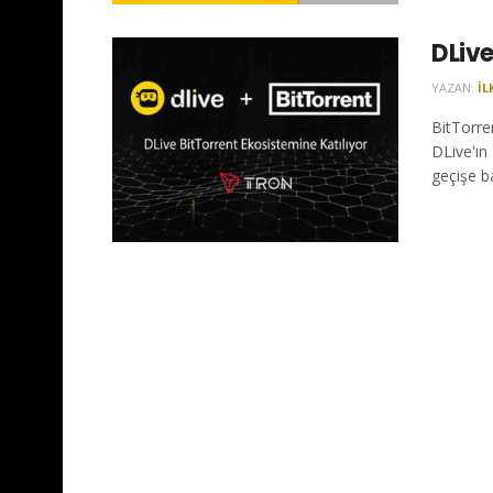
DLive
YAZAN:
İL
BitTorre
DLive'ın
geçişe b