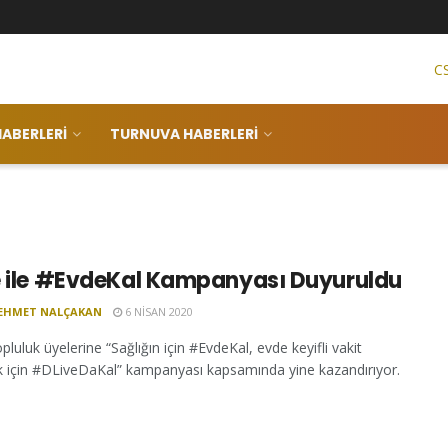
C
ABERLERI
TURNUVA HABERLERI
e ile #EvdeKal Kampanyası Duyuruldu
EHMET NALÇAKAN
6 NISAN 2020
pluluk üyelerine “Sağlığın için #EvdeKal, evde keyifli vakit
 için #DLiveDaKal” kampanyası kapsamında yine kazandırıyor.