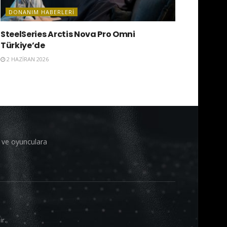
DONANIM HABERLERI
SteelSeries Arctis Nova Pro Omni
Türkiye’de
2 HAZIRAN 2026
i ve oyunculara
ir.