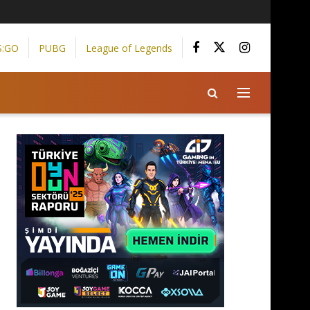
S:GO
PUBG
League of Legends