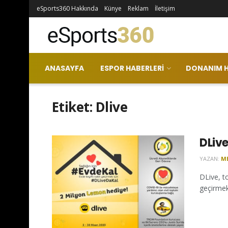
eSports360 Hakkında
Künye
Reklam
İletişim
ANASAYFA
ESPOR HABERLERI
DONANIM H
Etiket:
Dlive
DLiv
YAZAN:
M
DLive, to
geçirmek