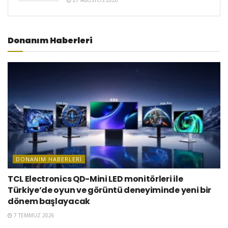
Donanım Haberleri
DONANIM HABERLERI
TCL Electronics QD-Mini LED monitörleri ile
Türkiye’de oyun ve görüntü deneyiminde yeni bir
dönem başlayacak
7 TEMMUZ 2026