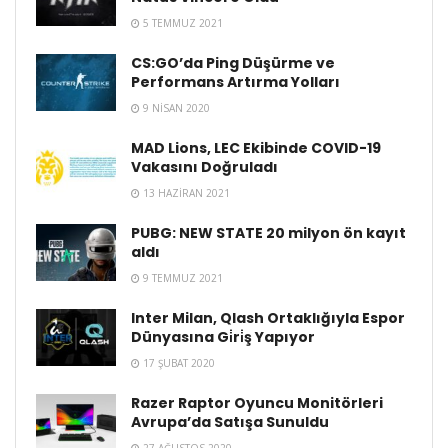
5 TEMMUZ 2021
CS:GO’da Ping Düşürme ve
Performans Artırma Yolları
9 NISAN 2020
MAD Lions, LEC Ekibinde COVID-19
Vakasını Doğruladı
13 HAZIRAN 2021
PUBG: NEW STATE 20 milyon ön kayıt
aldı
9 TEMMUZ 2021
Inter Milan, Qlash Ortaklığıyla Espor
Dünyasına Gi̇ri̇ş Yapıyor
17 ŞUBAT 2020
Razer Raptor Oyuncu Monitörleri
Avrupa’da Satışa Sunuldu
27 AĞUSTOS 2020