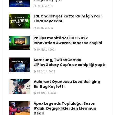
30 EKIM 2022
ESL Challenger Rotterdam İçin Yarı
Final Heyecanı
15 EKIM 2022
Philips monitörleri CES 2022
Innovation Awards Honoree seçildi
10 ARALIK 2021
Samsung, TwitchCon’da
#PlayGalaxy Cup’a ev sahipliği yaptı
24 EYLÜL 2024
Valorant Oyuncusu Sova’da İlginç
Bir Bug Keşfetti
13 ARALIK 2020
Apex Legends Topluluğu, Sezon
6’daki Değişikliklerden Memnun
Değil