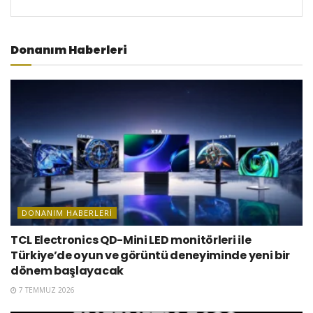
Donanım Haberleri
DONANIM HABERLERI
TCL Electronics QD-Mini LED monitörleri ile
Türkiye’de oyun ve görüntü deneyiminde yeni bir
dönem başlayacak
7 TEMMUZ 2026