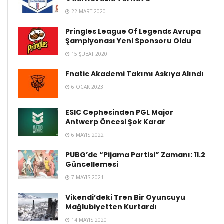
22 MART 2020
Pringles League Of Legends Avrupa
Şampiyonası Yeni Sponsoru Oldu
15 ŞUBAT 2020
Fnatic Akademi Takımı Askıya Alındı
6 OCAK 2023
ESIC Cephesinden PGL Major
Antwerp Öncesi Şok Karar
6 MAYIS 2022
PUBG’de “Pijama Partisi” Zamanı: 11.2
Güncellemesi
7 MAYIS 2021
Vikendi’deki Tren Bir Oyuncuyu
Mağlubiyetten Kurtardı
14 MAYIS 2020