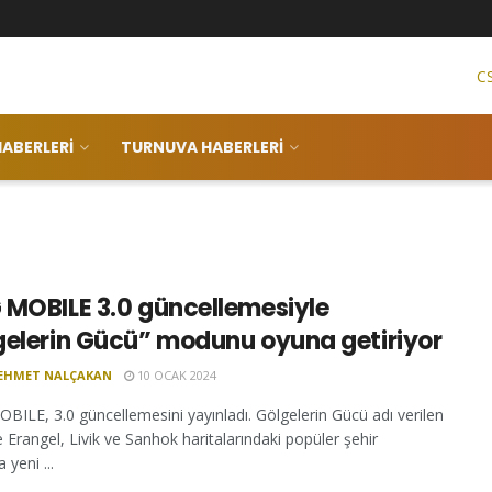
C
ABERLERI
TURNUVA HABERLERI
 MOBILE 3.0 güncellemesiyle
gelerin Gücü” modunu oyuna getiriyor
EHMET NALÇAKAN
10 OCAK 2024
ILE, 3.0 güncellemesini yayınladı. Gölgelerin Gücü adı verilen
e Erangel, Livik ve Sanhok haritalarındaki popüler şehir
 yeni ...