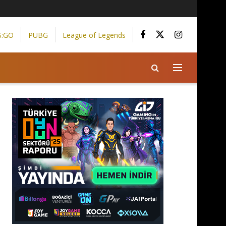
S:GO
PUBG
League of Legends