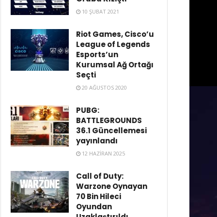
10 ŞUBAT 2021
Riot Games, Cisco’u
League of Legends
Esports’un
Kurumsal Ağ Ortağı
Seçti
20 AĞUSTOS 2020
PUBG:
BATTLEGROUNDS
36.1 Güncellemesi
yayınlandı
12 HAZIRAN 2025
Call of Duty:
Warzone Oynayan
70 Bin Hileci
Oyundan
Uzaklaştırıldı