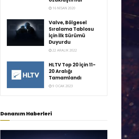
16 NISAN 2020
Valve, Bölgesel
Sıralama Tablosu
İçin İlk Sürümü
Duyurdu
22 ARALIK 2022
HLTV Top 20 İçin 11-
20 Aralığı
Tamamlandı
9 OCAK 2023
Donanım Haberleri