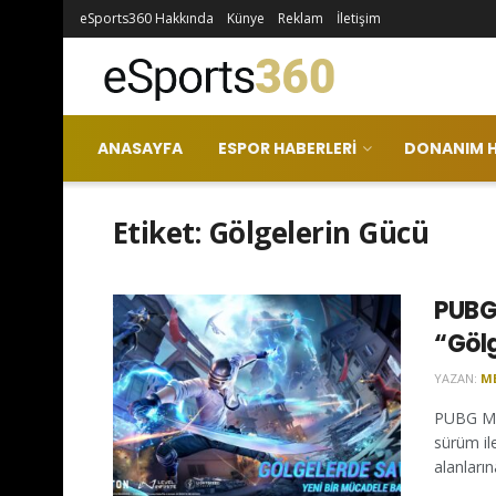
eSports360 Hakkında
Künye
Reklam
İletişim
ANASAYFA
ESPOR HABERLERI
DONANIM H
Etiket:
Gölgelerin Gücü
PUBG
“Göl
YAZAN:
M
PUBG MOB
sürüm il
alanlarına