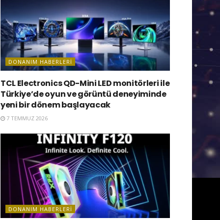
DONANIM HABERLERI
TCL Electronics QD-Mini LED monitörleri ile
Türkiye’de oyun ve görüntü deneyiminde
yeni bir dönem başlayacak
7 TEMMUZ 2026
DONANIM HABERLERI