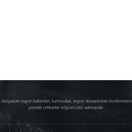
 dünyadan espor haberleri, turnuvalar, espor donanımları incelemeler
yönelik rehberler eSports360 adresinde.