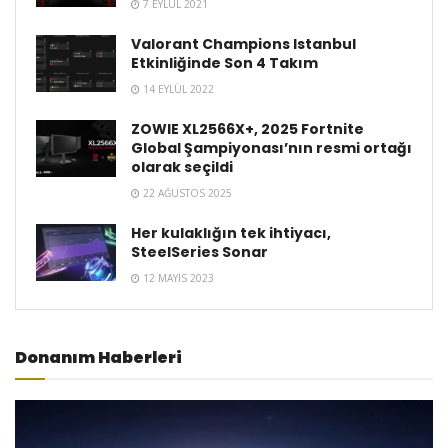
7 EYLÜL 2021
Valorant Champions Istanbul
Etkinliğinde Son 4 Takım
14 EYLÜL 2022
ZOWIE XL2566X+, 2025 Fortnite
Global Şampiyonası’nın resmi ortağı
olarak seçildi
22 AĞUSTOS 2025
Her kulaklığın tek ihtiyacı,
SteelSeries Sonar
12 MAYIS 2023
Donanım Haberleri