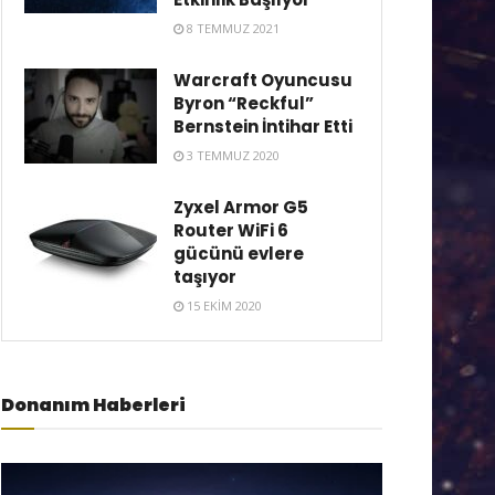
8 TEMMUZ 2021
Warcraft Oyuncusu
Byron “Reckful”
Bernstein İntihar Etti
3 TEMMUZ 2020
Zyxel Armor G5
Router WiFi 6
gücünü evlere
taşıyor
15 EKIM 2020
Donanım Haberleri