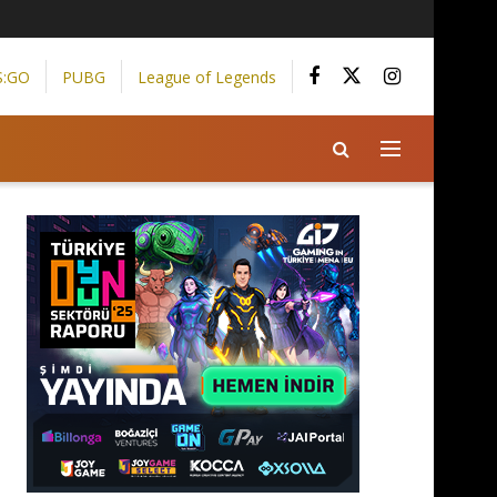
S:GO
PUBG
League of Legends