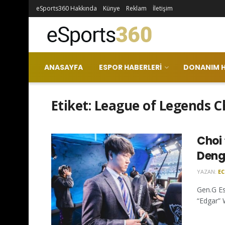
eSports360 Hakkında
Künye
Reklam
İletişim
ANASAYFA
ESPOR HABERLERI
DONANIM H
Etiket:
League of Legends C
Choi
Denge
YAZAN:
E
Gen.G Es
“Edgar” 