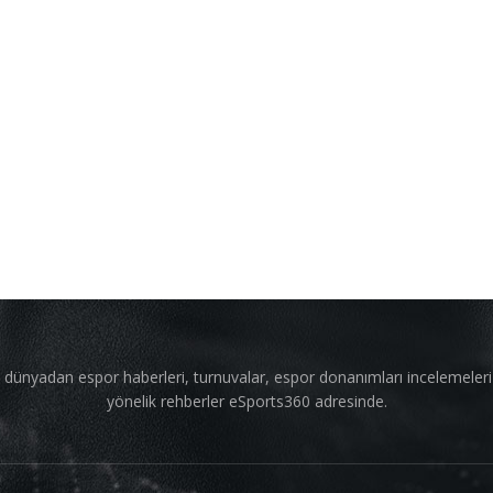
 dünyadan espor haberleri, turnuvalar, espor donanımları incelemeler
yönelik rehberler eSports360 adresinde.