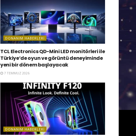
DONANIM HABERLERI
TCL Electronics QD-Mini LED monitörleri ile
Türkiye’de oyun ve görüntü deneyiminde
yeni bir dönem başlayacak
7 TEMMUZ 2026
DONANIM HABERLERI