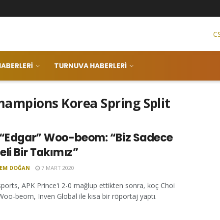
C
ABERLERI
TURNUVA HABERLERI
hampions Korea Spring Split
 “Edgar” Woo-beom: “Biz Sadece
li Bir Takımız”
CEM DOĞAN
7 MART 2020
ports, APK Prince'i 2-0 mağlup ettikten sonra, koç Choi
Woo-beom, Inven Global ile kısa bir röportaj yaptı.