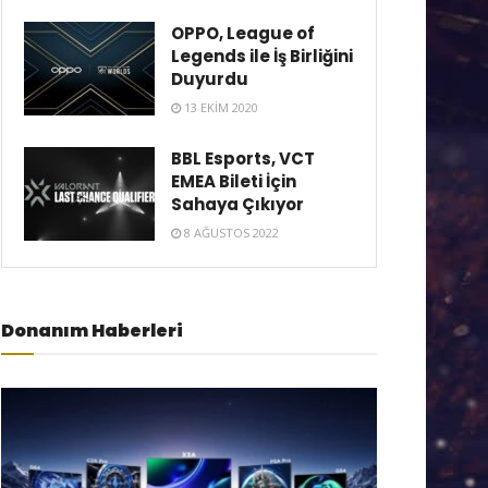
OPPO, League of
Legends ile İş Birliğini
Duyurdu
13 EKIM 2020
BBL Esports, VCT
EMEA Bileti İçin
Sahaya Çıkıyor
8 AĞUSTOS 2022
Donanım Haberleri