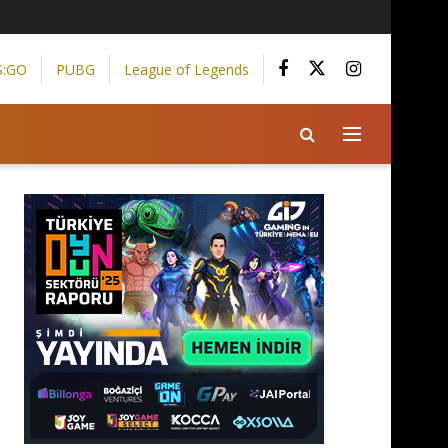
S:GO
PUBG
League of Legends