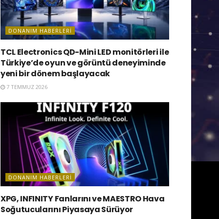
DONANIM HABERLERI
TCL Electronics QD-Mini LED monitörleri ile
Türkiye’de oyun ve görüntü deneyiminde
yeni bir dönem başlayacak
7 TEMMUZ 2026
DONANIM HABERLERI
XPG, INFINITY Fanlarını ve MAESTRO Hava
Soğutucularını Piyasaya Sürüyor