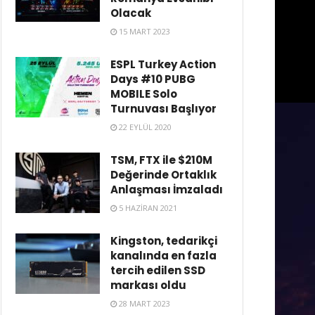
Olacak
15 MART 2023
ESPL Turkey Action
Days #10 PUBG
MOBILE Solo
Turnuvası Başlıyor
22 EYLÜL 2020
TSM, FTX ile $210M
Değerinde Ortaklık
Anlaşması İmzaladı
5 HAZIRAN 2021
Kingston, tedarikçi
kanalında en fazla
tercih edilen SSD
markası oldu
28 MART 2023