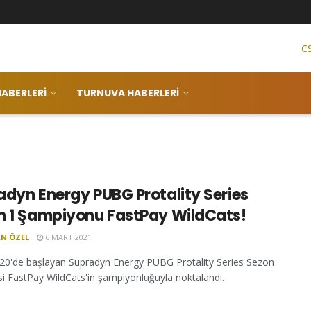
C
ABERLERI
TURNUVA HABERLERI
dyn Energy PUBG Protality Series
n 1 Şampiyonu FastPay WildCats!
N ÖZEL
6 MART 2021
020'de başlayan Supradyn Energy PUBG Protality Series Sezon
si FastPay WildCats'in şampiyonluğuyla noktalandı.