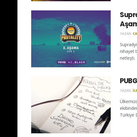
Supra
Aşam
YAZAN:
CA
Supradyn
nihayet 
netleşti.
PUBG 
YAZAN:
İL
Ülkemizd
ekibinde
Türkiye D