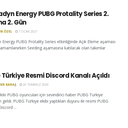
dyn Energy PUBG Protality Series 2.
a 2. Gün
N ÖZEL
7 OCAK 2021
 Energy PUBG Protality Series etkinliğinde Açık Eleme aşaması
tamamlanırken Seeding aşamasına katılacak olan takımlar
Türkiye Resmi Discord Kanalı Açıldı
KER KARAŞ
20 TEMMUZ 2020
eki PUBG oyuncuları için sevindirici haber PUBG Türkiye
n geldi. PUBG Türkiye ekibi yaptıkları duyuru ile resmi PUBG
iscord ...