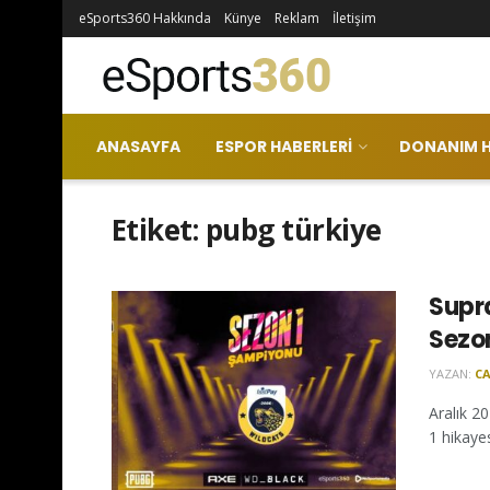
eSports360 Hakkında
Künye
Reklam
İletişim
ANASAYFA
ESPOR HABERLERI
DONANIM H
Etiket:
pubg türkiye
Supra
Sezo
YAZAN:
CA
Aralık 2
1 hikaye