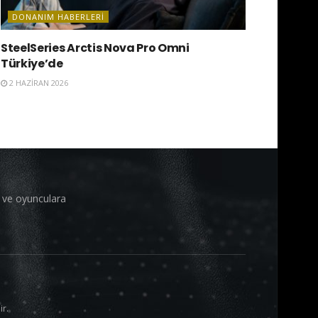
DONANIM HABERLERI
SteelSeries Arctis Nova Pro Omni
Türkiye’de
2 HAZIRAN 2026
i ve oyunculara
ir.