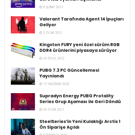
9 ŞUBAT 2021
Valorant Tarafında Agent 14 İpuçları
Geliyor
3 OCAK 2021
Kingston FURY yeni özel sürüm RGB
DDR4 ürünlerini piyasaya sürüyor
20 EYLÜL 2022
PUBG 7.3 PC Güncellemesi
Yayınlandı
17 HAZIRAN 2020
Supradyn Energy PUBG Protality
Series Grup Aşaması ile Geri Döndü
29 OCAK 2021
SteelSeries’in Yeni Kulaklığı Arctis 1
Ön Siparişe Açıldı
8 TEMMUZ 2019