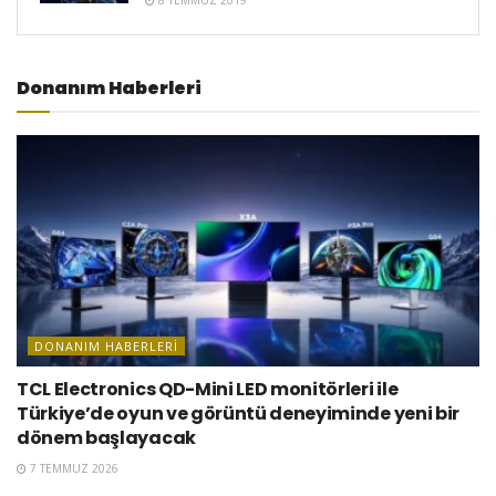
Donanım Haberleri
DONANIM HABERLERI
TCL Electronics QD-Mini LED monitörleri ile
Türkiye’de oyun ve görüntü deneyiminde yeni bir
dönem başlayacak
7 TEMMUZ 2026