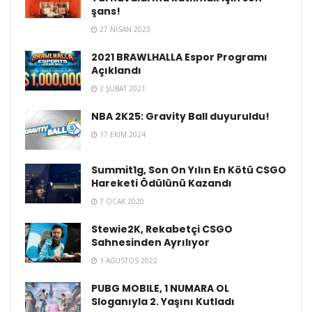
şans!
27 NISAN 2023
2021 BRAWLHALLA Espor Programı
Açıklandı
2 ŞUBAT 2021
NBA 2K25: Gravity Ball duyuruldu!
17 EKIM 2024
Summit1g, Son On Yılın En Kötü CSGO
Hareketi Ödülünü Kazandı
7 OCAK 2020
Stewie2K, Rekabetçi CSGO
Sahnesinden Ayrılıyor
1 AĞUSTOS 2022
PUBG MOBILE, 1 NUMARA OL
Sloganıyla 2. Yaşını Kutladı