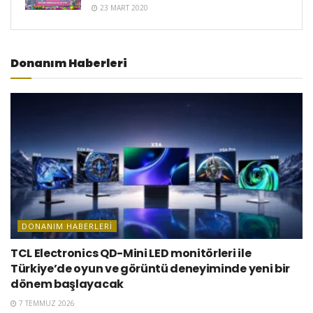
23 MART 2020
Donanım Haberleri
DONANIM HABERLERI
TCL Electronics QD-Mini LED monitörleri ile
Türkiye’de oyun ve görüntü deneyiminde yeni bir
dönem başlayacak
7 TEMMUZ 2026