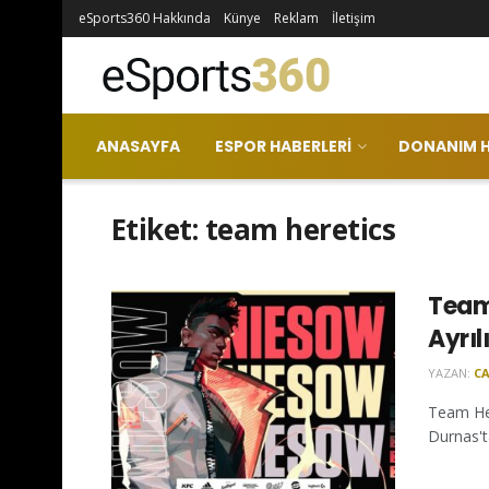
eSports360 Hakkında
Künye
Reklam
İletişim
ANASAYFA
ESPOR HABERLERI
DONANIM H
Etiket:
team heretics
Team
Ayrıl
YAZAN:
CA
Team Her
Durnas'ta