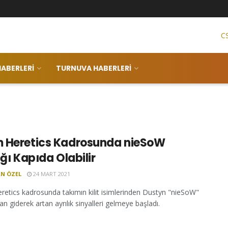
C
ABERLERI
TURNUVA HABERLERI
 Heretics Kadrosunda nieSoW
ığı Kapıda Olabilir
N ÖZEL
24 MART 2021
etics kadrosunda takımın kilit isimlerinden Dustyn "nieSoW"
n giderek artan ayrılık sinyalleri gelmeye başladı.