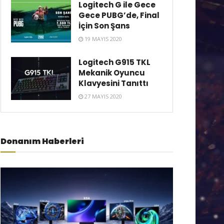
Logitech G ile Gece
Gece PUBG’de, Final
İçin Son Şans
19 MAYIS 2020
Logitech G915 TKL
Mekanik Oyuncu
Klavyesini Tanıttı
27 MAYIS 2020
Donanım Haberleri