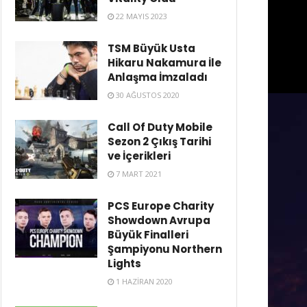
22 MAYIS 2023
TSM Büyük Usta
Hikaru Nakamura İle
Anlaşma İmzaladı
30 AĞUSTOS 2020
Call Of Duty Mobile
Sezon 2 Çıkış Tarihi
ve İçerikleri
7 MART 2021
PCS Europe Charity
Showdown Avrupa
Büyük Finalleri
Şampiyonu Northern
Lights
1 HAZIRAN 2020