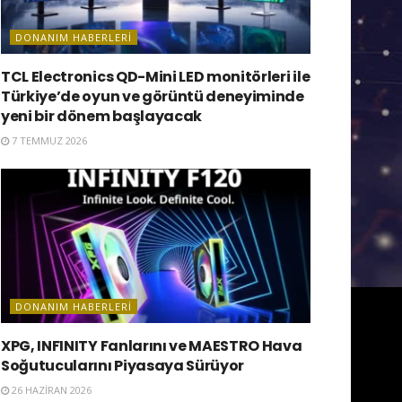
DONANIM HABERLERI
TCL Electronics QD-Mini LED monitörleri ile
Türkiye’de oyun ve görüntü deneyiminde
yeni bir dönem başlayacak
7 TEMMUZ 2026
DONANIM HABERLERI
XPG, INFINITY Fanlarını ve MAESTRO Hava
Soğutucularını Piyasaya Sürüyor
26 HAZIRAN 2026