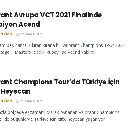
rant Avrupa VCT 2021 Finalinde
iyon Acend
N ÖZEL
22 MART 2021
m beş haritalık kıran kırana bir Valorant Champions Tour 2021
tage 1 Masters izledik, kupayı ise Acend kaldırdı.
rant Champions Tour’da Türkiye İçin
e Heyecan
N ÖZEL
21 MART 2021
azla bölgede eşzamanlı olarak oynanan Valorant Champions
1'de bugünlerde Türkiye için çifte heyecan yaşanıyor.