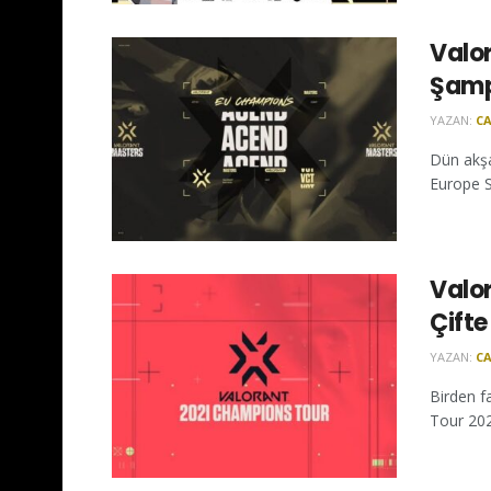
Valo
Şamp
YAZAN:
CA
Dün akşa
Europe S
Valo
Çift
YAZAN:
CA
Birden f
Tour 202