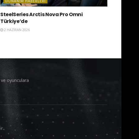
DONANIM HABERLERI
SteelSeries Arctis Nova Pro Omni
Türkiye’de
2 HAZIRAN 2026
i ve oyunculara
ir.