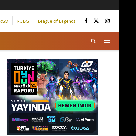
S:GO
PUBG
League of Legends