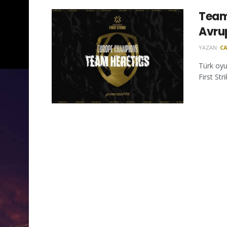
Team 
Avru
YAZAN:
CA
Türk oyu
First Str