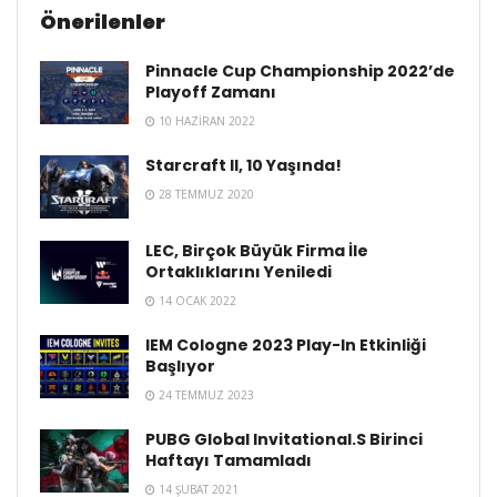
Önerilenler
Pinnacle Cup Championship 2022’de
Playoff Zamanı
10 HAZIRAN 2022
Starcraft II, 10 Yaşında!
28 TEMMUZ 2020
LEC, Birçok Büyük Firma İle
Ortaklıklarını Yeniledi
14 OCAK 2022
IEM Cologne 2023 Play-In Etkinliği
Başlıyor
24 TEMMUZ 2023
PUBG Global Invitational.S Birinci
Haftayı Tamamladı
14 ŞUBAT 2021