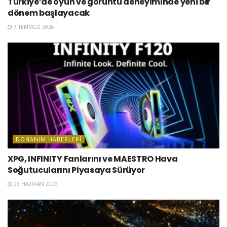
Türkiye’de oyun ve görüntü deneyiminde yeni bir
dönem başlayacak
7 TEMMUZ 2026
DONANIM HABERLERI
XPG, INFINITY Fanlarını ve MAESTRO Hava
Soğutucularını Piyasaya Sürüyor
26 HAZIRAN 2026