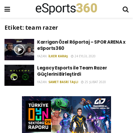
Etiket:
team razer
Karrigan Özel Röportaj – SPOR ARENA x
eSports360
YAZAN:
İLKER KARAŞ
24 EYLÜL 2020
Legacy Esports ile Team Razer
Güçlerini Birleştirdi
YAZAN:
SAMET BASRI TAŞLI
25 ŞUBAT 2020