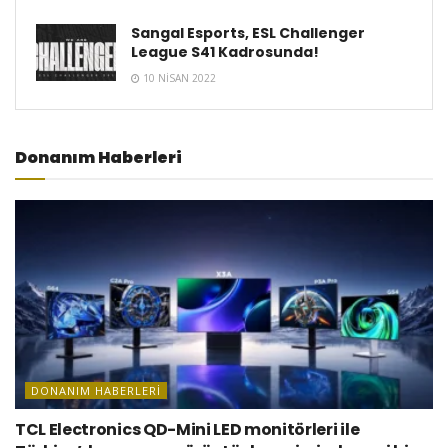
Sangal Esports, ESL Challenger
League S41 Kadrosunda!
10 NISAN 2022
Donanım Haberleri
DONANIM HABERLERI
TCL Electronics QD-Mini LED monitörleri ile