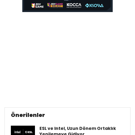
Önerilenler
ESL ve Intel, Uzun Dönem Ortaklık
Yenilemeye Gidiyor