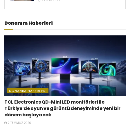
Donanım Haberleri
DONANIM HABERLERI
TCL Electronics QD-Mini LED monitörleri ile
Türkiye’de oyun ve görüntü deneyiminde yeni bir
dönem başlayacak
7 TEMMUZ 2026