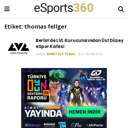
Etiket:
thomas fellger
Berlin’de LVL Kurucularından Üst Düzey
eSpor Kafesi
YAZAN:
AHMET ALP YILMAZ
21 NISAN 2020