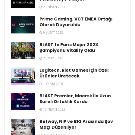
28 NISAN 2021
Prime Gaming, VCT EMEA Ortağı
Olarak Duyuruldu
9 ŞUBAT 2022
BLAST.tv Paris Major 2023
Şampiyonu Vitality Oldu
22 MAYIS 2023
Logitech, Riot Games İçin Özel
Ürünler Üretecek
1 KASIM 2020
BLAST Premier, Maersk İle Uzun
Süreli Ortaklık Kurdu
13 NISAN 2022
Betway, NiP ve BIG Arasında Şov
Maçı Düzenliyor
9 OCAK 2021