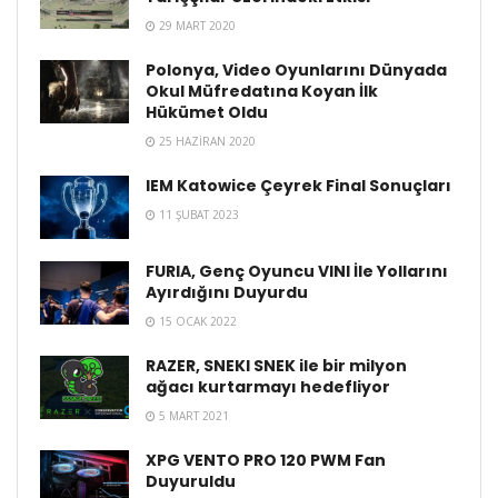
29 MART 2020
Polonya, Video Oyunlarını Dünyada
Okul Müfredatına Koyan İlk
Hükümet Oldu
25 HAZIRAN 2020
IEM Katowice Çeyrek Final Sonuçları
11 ŞUBAT 2023
FURIA, Genç Oyuncu VINI İle Yollarını
Ayırdığını Duyurdu
15 OCAK 2022
RAZER, SNEKI SNEK ile bir milyon
ağacı kurtarmayı hedefliyor
5 MART 2021
XPG VENTO PRO 120 PWM Fan
Duyuruldu