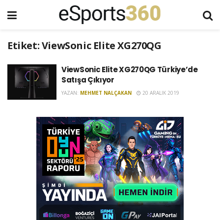
Etiket:
ViewSonic Elite XG270QG
ViewSonic Elite XG270QG Türkiye’de
Satışa Çıkıyor
YAZAN:
MEHMET NALÇAKAN
20 ARALIK 2019