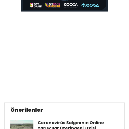
Önerilenler
Coronavirüs Salgınının Online
Yarışçılar Üzerindeki Etkisi