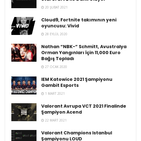
20 ŞUBAT 2021
Cloud9, Fortnite takımının yeni
oyuncusu: Vivid
28 EYLÜL 2020
Nathan “NBK-” Schmitt, Avustralya
Orman Yangınları İçin 11,000 Euro
Bağış Topladı
27 OCAK 2020
IEM Katowice 2021 Şampiyonu
Gambit Esports
1 MART 2021
Valorant Avrupa VCT 2021 Finalinde
Şampiyon Acend
22 MART 2021
Valorant Champions Istanbul
Şampiyonu LOUD