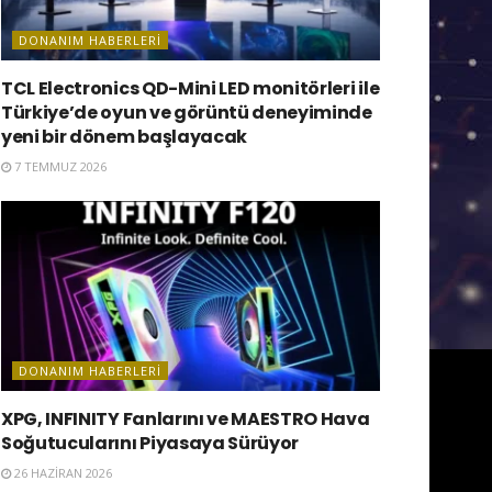
DONANIM HABERLERI
TCL Electronics QD-Mini LED monitörleri ile
Türkiye’de oyun ve görüntü deneyiminde
yeni bir dönem başlayacak
7 TEMMUZ 2026
DONANIM HABERLERI
XPG, INFINITY Fanlarını ve MAESTRO Hava
Soğutucularını Piyasaya Sürüyor
26 HAZIRAN 2026