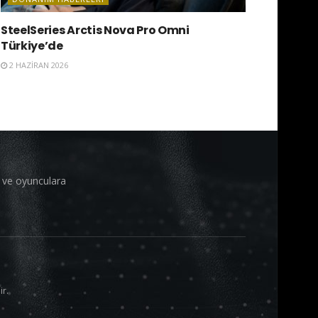
SteelSeries Arctis Nova Pro Omni
Türkiye’de
2 HAZIRAN 2026
i ve oyunculara
ir.