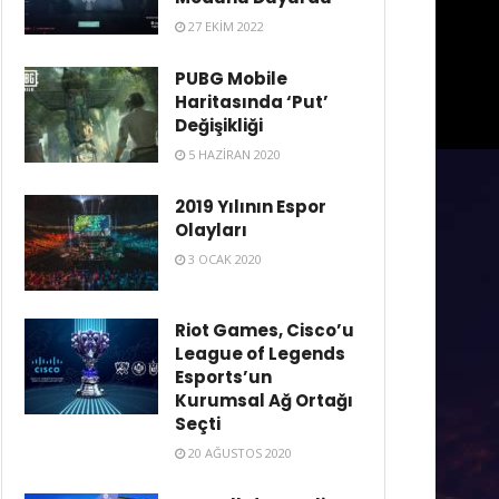
27 EKIM 2022
PUBG Mobile
Haritasında ‘Put’
Değişikliği
5 HAZIRAN 2020
2019 Yılının Espor
Olayları
3 OCAK 2020
Riot Games, Cisco’u
League of Legends
Esports’un
Kurumsal Ağ Ortağı
Seçti
20 AĞUSTOS 2020