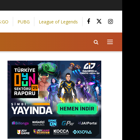
S:GO
PUBG
League of Legends