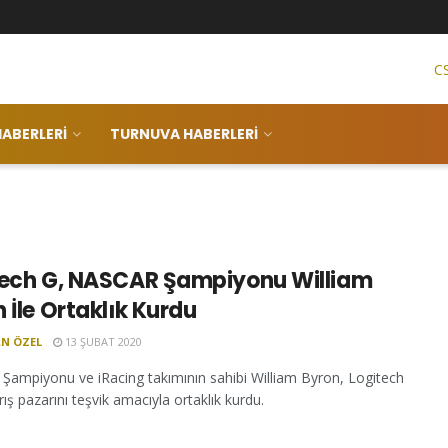
C
ABERLERI
TURNUVA HABERLERI
tech G, NASCAR Şampiyonu William
 İle Ortaklık Kurdu
N ÖZEL
13 ŞUBAT 2020
ampiyonu ve iRacing takımının sahibi William Byron, Logitech
rış pazarını teşvik amacıyla ortaklık kurdu.