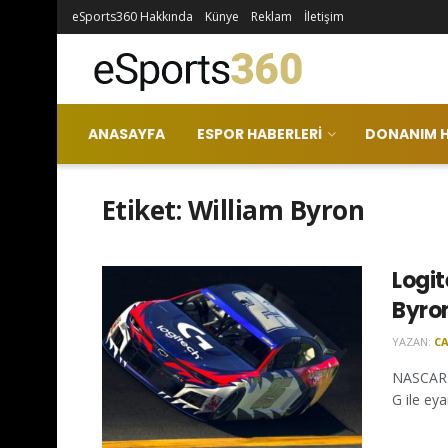
eSports360 Hakkında
Künye
Reklam
İletişim
ANASAYFA
ESPOR HABERLERI
DONANIM H
Etiket:
William Byron
Logi
Byron
YAZAN:
CA
NASCAR Ş
G ile eya