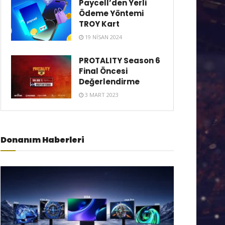
Paycell’den Yerli
Ödeme Yöntemi
TROY Kart
19 NISAN 2024
PROTALITY Season 6
Final Öncesi
Değerlendirme
3 MART 2023
Donanım Haberleri