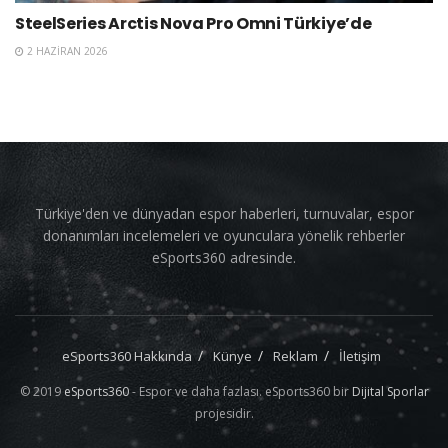
SteelSeries Arctis Nova Pro Omni Türkiye’de
2 HAZIRAN 2026
Türkiye'den ve dünyadan espor haberleri, turnuvalar, espor
donanımları incelemeleri ve oyunculara yönelik rehberler
eSports360 adresinde.
eSports360 Hakkında
Künye
Reklam
İletişim
© 2019
eSports360
- Espor ve daha fazlası. eSports360 bir
Dijital Sporlar
projesidir.