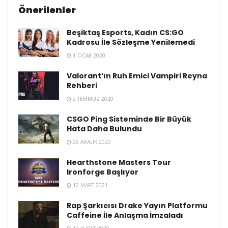
Önerilenler
Beşiktaş Esports, Kadın CS:GO
Kadrosu İle Sözleşme Yenilemedi
1 OCAK 2020
Valorant’ın Ruh Emici Vampiri Reyna
Rehberi
2 TEMMUZ 2020
CSGO Ping Sisteminde Bir Büyük
Hata Daha Bulundu
26 ARALIK 2020
Hearthstone Masters Tour
Ironforge Başlıyor
12 MART 2021
Rap Şarkıcısı Drake Yayın Platformu
Caffeine İle Anlaşma İmzaladı