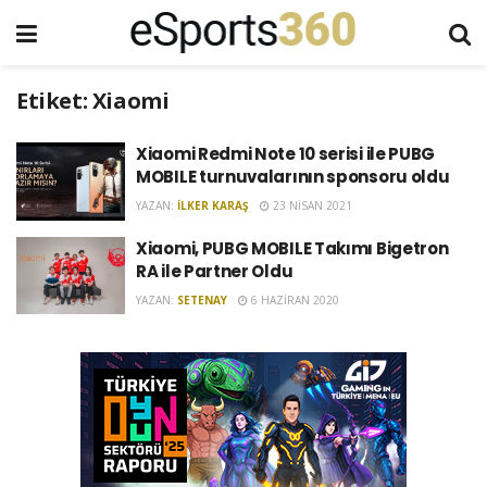
Etiket:
Xiaomi
Xiaomi Redmi Note 10 serisi ile PUBG
MOBILE turnuvalarının sponsoru oldu
YAZAN:
İLKER KARAŞ
23 NISAN 2021
Xiaomi, PUBG MOBILE Takımı Bigetron
RA ile Partner Oldu
YAZAN:
SETENAY
6 HAZIRAN 2020