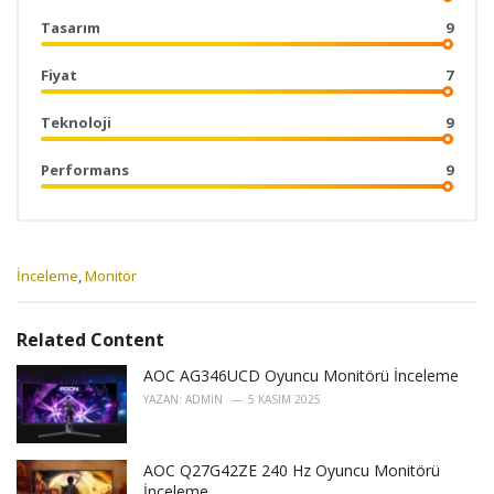
Tasarım
9
Fiyat
7
Teknoloji
9
Performans
9
C
İnceleme
,
Monitör
a
t
e
Related Content
g
o
AOC AG346UCD Oyuncu Monitörü İnceleme
r
YAZAN:
ADMIN
5 KASIM 2025
i
e
s
AOC Q27G42ZE 240 Hz Oyuncu Monitörü
:
İnceleme