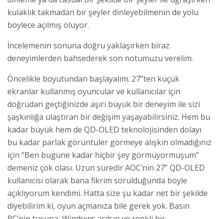
kulaklık takmadan bir şeyler dinleyebilmenin de yolu
böylece açılmış oluyor.
İncelemenin sonuna doğru yaklaşırken biraz
deneyimlerden bahsederek son notumuzu verelim.
Öncelikle boyutundan başlayalım. 27”ten küçük
ekranlar kullanmış oyuncular ve kullanıcılar için
doğrudan geçtiğinizde aşırı büyük bir deneyim ile sizi
şaşkınlığa ulaştıran bir değişim yaşayabilirsiniz. Hem bu
kadar büyük hem de QD-OLED teknolojisinden dolayı
bu kadar parlak görüntüler görmeye alışkın olmadığınız
için “Ben bugüne kadar hiçbir şey görmüyormuşum”
demeniz çok olası. Uzun süredir AOC’nin 27” QD-OLED
kullanıcısı olarak bana fikrim sorulduğunda böyle
açıklıyorum kendimi. Hatta size şu kadar net bir şekilde
diyebilirim ki, oyun açmanıza bile gerek yok. Basın
PC’nin tuşuna, Windows açılsın ve renkli bir