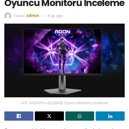
Oyuncu Monitörü İnceleme
Yazan:
admin
8 ay ago
AOC AGON Pro AG326UD Oyuncu Monitörü İnceleme