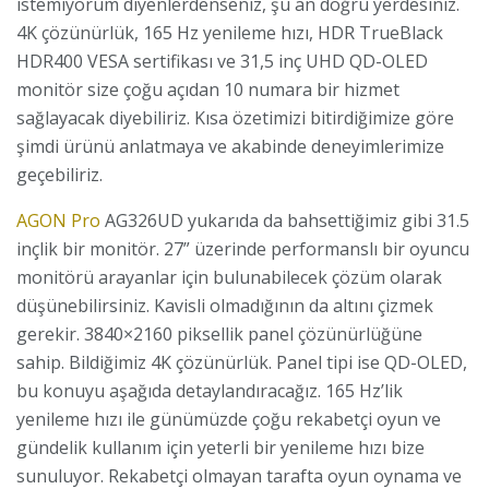
istemiyorum diyenlerdenseniz, şu an doğru yerdesiniz.
4K çözünürlük, 165 Hz yenileme hızı, HDR TrueBlack
HDR400 VESA sertifikası ve 31,5 inç UHD QD-OLED
monitör size çoğu açıdan 10 numara bir hizmet
sağlayacak diyebiliriz. Kısa özetimizi bitirdiğimize göre
şimdi ürünü anlatmaya ve akabinde deneyimlerimize
geçebiliriz.
AGON Pro
AG326UD yukarıda da bahsettiğimiz gibi 31.5
inçlik bir monitör. 27” üzerinde performanslı bir oyuncu
monitörü arayanlar için bulunabilecek çözüm olarak
düşünebilirsiniz. Kavisli olmadığının da altını çizmek
gerekir. 3840×2160 piksellik panel çözünürlüğüne
sahip. Bildiğimiz 4K çözünürlük. Panel tipi ise QD-OLED,
bu konuyu aşağıda detaylandıracağız. 165 Hz’lik
yenileme hızı ile günümüzde çoğu rekabetçi oyun ve
gündelik kullanım için yeterli bir yenileme hızı bize
sunuluyor. Rekabetçi olmayan tarafta oyun oynama ve