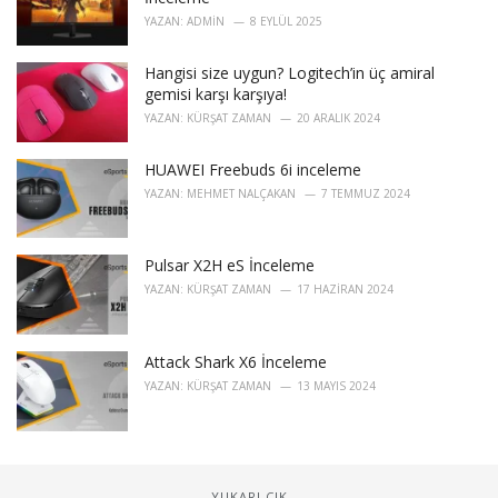
YAZAN:
ADMIN
8 EYLÜL 2025
Hangisi size uygun? Logitech’in üç amiral
gemisi karşı karşıya!
YAZAN:
KÜRŞAT ZAMAN
20 ARALIK 2024
HUAWEI Freebuds 6i inceleme
YAZAN:
MEHMET NALÇAKAN
7 TEMMUZ 2024
Pulsar X2H eS İnceleme
YAZAN:
KÜRŞAT ZAMAN
17 HAZIRAN 2024
Attack Shark X6 İnceleme
YAZAN:
KÜRŞAT ZAMAN
13 MAYIS 2024
YUKARI ÇIK