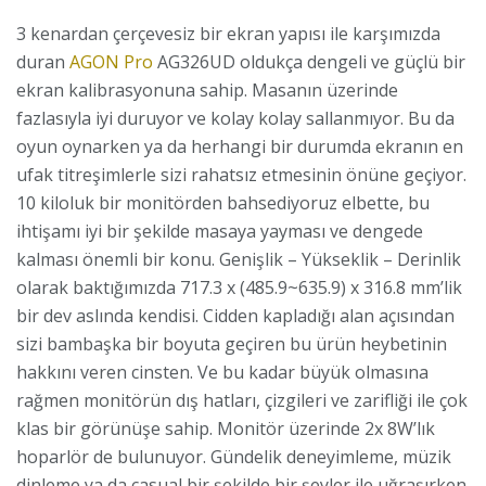
3 kenardan çerçevesiz bir ekran yapısı ile karşımızda
duran
AGON Pro
AG326UD oldukça dengeli ve güçlü bir
ekran kalibrasyonuna sahip. Masanın üzerinde
fazlasıyla iyi duruyor ve kolay kolay sallanmıyor. Bu da
oyun oynarken ya da herhangi bir durumda ekranın en
ufak titreşimlerle sizi rahatsız etmesinin önüne geçiyor.
10 kiloluk bir monitörden bahsediyoruz elbette, bu
ihtişamı iyi bir şekilde masaya yayması ve dengede
kalması önemli bir konu. Genişlik – Yükseklik – Derinlik
olarak baktığımızda 717.3 x (485.9~635.9) x 316.8 mm’lik
bir dev aslında kendisi. Cidden kapladığı alan açısından
sizi bambaşka bir boyuta geçiren bu ürün heybetinin
hakkını veren cinsten. Ve bu kadar büyük olmasına
rağmen monitörün dış hatları, çizgileri ve zarifliği ile çok
klas bir görünüşe sahip. Monitör üzerinde 2x 8W’lık
hoparlör de bulunuyor. Gündelik deneyimleme, müzik
dinleme ya da casual bir şekilde bir şeyler ile uğraşırken