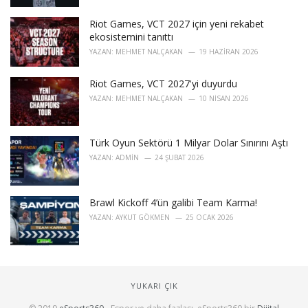
Riot Games, VCT 2027 için yeni rekabet
ekosistemini tanıttı
YAZAN:
MEHMET NALÇAKAN
19 HAZIRAN 2026
Riot Games, VCT 2027'yi duyurdu
YAZAN:
MEHMET NALÇAKAN
10 NISAN 2026
Türk Oyun Sektörü 1 Milyar Dolar Sınırını Aştı
YAZAN:
ADMIN
24 ŞUBAT 2026
Brawl Kickoff 4’ün galibi Team Karma!
YAZAN:
AYKUT GÖKMEN
25 OCAK 2026
YUKARI ÇIK