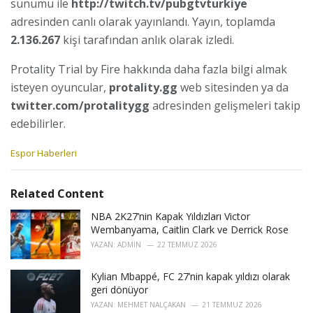
sunumu ile
http://twitch.tv/pubgtvturkiye
adresinden canlı olarak yayınlandı. Yayın, toplamda
2.136.267
kişi tarafından anlık olarak izledi.
Protality Trial by Fire hakkında daha fazla bilgi almak
isteyen oyuncular,
protality.gg
web sitesinden ya da
twitter.com/protalitygg
adresinden gelişmeleri takip
edebilirler.
C
Espor Haberleri
a
t
e
Related Content
g
o
NBA 2K27’nin Kapak Yıldızları Victor
r
Wembanyama, Caitlin Clark ve Derrick Rose
i
YAZAN:
ADMIN
22 TEMMUZ 2026
e
s
Kylian Mbappé, FC 27’nin kapak yıldızı olarak
:
geri dönüyor
YAZAN:
MEHMET NALÇAKAN
21 TEMMUZ 2026