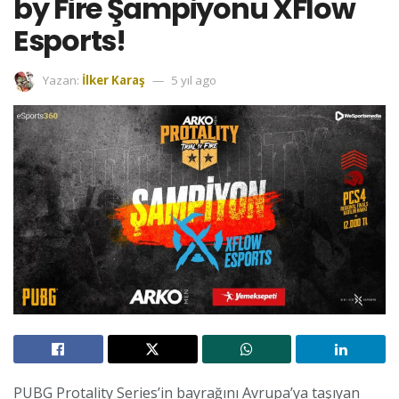
by Fire Şampiyonu XFlow
Esports!
Yazan:
İlker Karaş
5 yıl ago
PUBG Protality Series’in bayrağını Avrupa’ya taşıyan