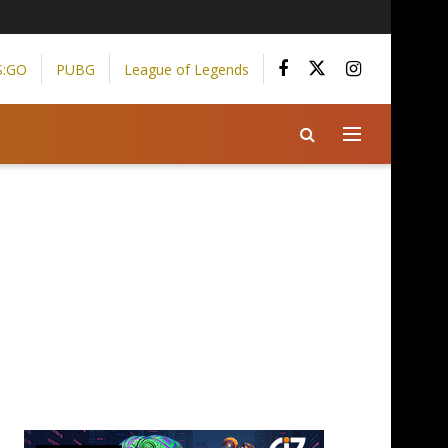
S:GO
PUBG
League of Legends