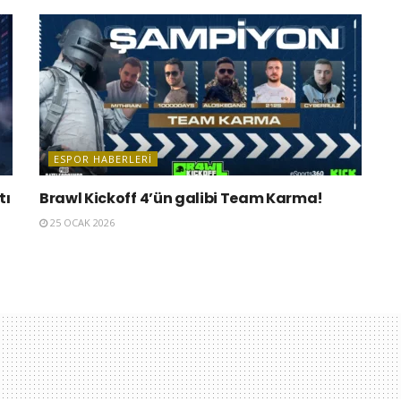
ESPOR HABERLERI
tı
Brawl Kickoff 4’ün galibi Team Karma!
25 OCAK 2026