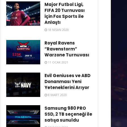
Major Futbol Ligi,
FIFA 20 Turnuvası
İçin Fox Sports ile
Anlaştı
18 NISAN 2020
Royal Ravens
“Ravenstorm”
Warzone Turnuvası
11 OCAK 2021
Evil Geniuses ve ABD
Donanması Yeni
Yeteneklerini Arıyor
8 MART 2020
Samsung 980 PRO
SSD, 2 TB seçeneği ile
satışa sunuldu