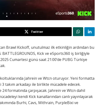
Twitter
n Brawl Kickoff, unutulmaz ilk etkinliğin ardından bu
G: BATTLEGROUNDS, Kick ve eSports360 iş birliğiyle
2025 Cumartesi günü saat 21:00’de PUBG Türkiye
cak.
rı koltuklarında Jahrein ve Wtcn oturuyor. Yeni formatta
i 3 takım arkadaşı ile birlikte mücadele edecek.
 24 formatında çarpışacak. Jahrein ve Wtcn dahil
cadeleyi kendi Kick kanallarından canlı yayınlayarak
n takımında Burhi, Cavs, Mithrain, PurpleBixi ve