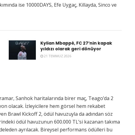
akımında ise 10000DAYS, Efe Uygaç, Killayda, Sinco ve
Kylian Mbappé, FC 27’nin kapak
yıldızı olarak geri dönüyor
21 TEMMUZ 2026
ramar, Sanhok haritalarında birer maç, Teago’da 2
n olacak. İzleyicilere hem görsel hem rekabet
en Brawl Kickoff 2, ödül havuzuyla da adından söz
erindeki ödül havuzunun 600.000 TL’si kazanan takıma
eleden ayrılacak. Bireysel performans ödülleri bu