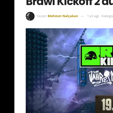
Brawl Kickoff 2 
Yazan:
Mehmet Nalçakan
1 yıl ago
Kategor