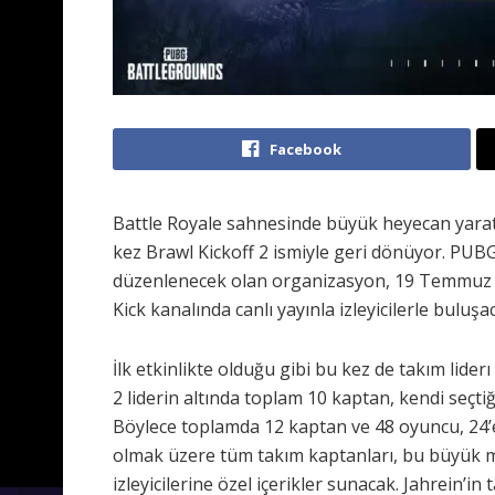
Facebook
Battle Royale sahnesinde büyük heyecan yarata
kez Brawl Kickoff 2 ismiyle geri dönüyor. PUB
düzenlenecek olan organizasyon, 19 Temmuz 
Kick kanalında canlı yayınla izleyicilerle buluşa
İlk etkinlikte olduğu gibi bu kez de takım lide
2 liderin altında toplam 10 kaptan, kendi seçtiğ
Böylece toplamda 12 kaptan ve 48 oyuncu, 24’e
olmak üzere tüm takım kaptanları, bu büyük mü
izleyicilerine özel içerikler sunacak. Jahrein’i