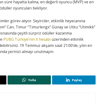
uzun süre hayatta kalma, en değerli oyuncu (MVP) ve en
ödüller oyuncuları bekliyor.
imler görev alıyor. Seyirciler, etkinlik heyecanına
m” Can, Timur “Timurlengx” Günay ve Utku “Utimikk”
esnasında çeşitli sürpriz ödüller kazanma
ve
PUBG Türkiye’nin X hesabı
üzerinden etkinlik
ebilirsiniz. 19 Temmuz akşamı saat 21:00’de, yılın en
ında yerinizi almayı unutmayın.
Yolla
Paylaş