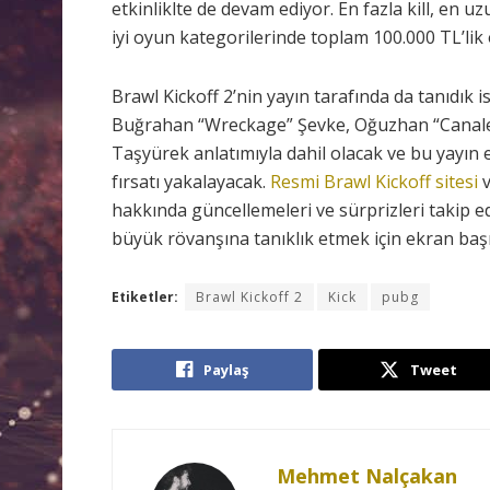
etkinliklte de devam ediyor. En fazla kill, en 
iyi oyun kategorilerinde toplam 100.000 TL’lik 
Brawl Kickoff 2’nin yayın tarafında da tanıdık is
Buğrahan “Wreckage” Şevke, Oğuzhan “Canale
Taşyürek anlatımıyla dahil olacak ve bu yayın 
fırsatı yakalayacak.
Resmi Brawl Kickoff sitesi
hakkında güncellemeleri ve sürprizleri takip ed
büyük rövanşına tanıklık etmek için ekran baş
Etiketler:
Brawl Kickoff 2
Kick
pubg
Paylaş
Tweet
Mehmet Nalçakan