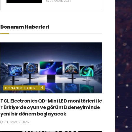
27 OCAK 2021
Donanım Haberleri
DONANIM HABERLERI
TCL Electronics QD-Mini LED monitörleri ile
Türkiye’de oyun ve görüntü deneyiminde
yeni bir dönem başlayacak
7 TEMMUZ 2026