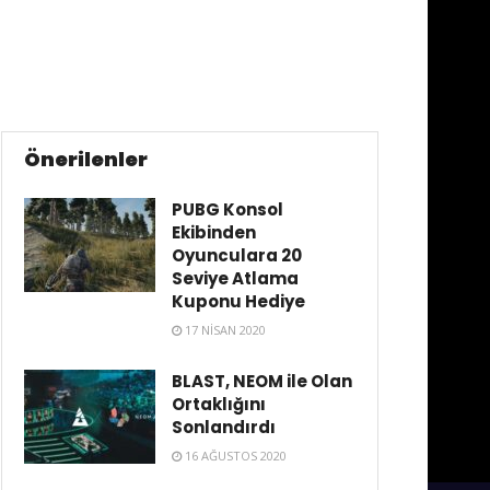
Önerilenler
PUBG Konsol
Ekibinden
Oyunculara 20
Seviye Atlama
Kuponu Hediye
17 NISAN 2020
BLAST, NEOM ile Olan
Ortaklığını
Sonlandırdı
16 AĞUSTOS 2020