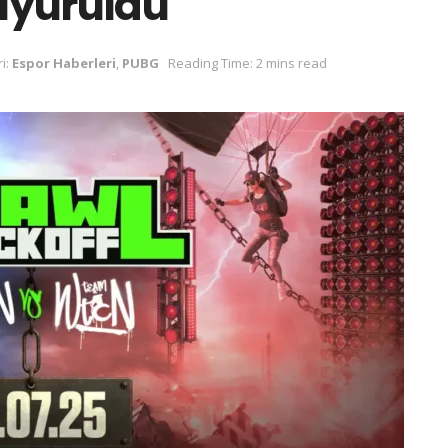
duyuruldu
i:
Espor Haberleri
,
PUBG
Reading Time: 2 mins read