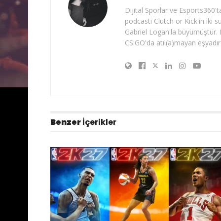
Dijital Sporlar ve Esports360'
podcasti Clutch or Kick'in iki 
Gabriel Logan'la büyümüştür. P
CS:GO'da atıl(a)mayan eşyadır
Benzer
İçerikler