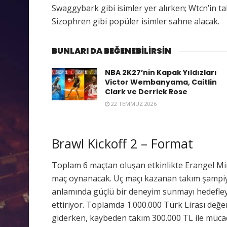
Swaggybark gibi isimler yer alırken; Wtcn’in t
Sizophren gibi popüler isimler sahne alacak.
BUNLARI DA BEĞENEBİLİRSİN
NBA 2K27’nin Kapak Yıldızları
Victor Wembanyama, Caitlin
Clark ve Derrick Rose
22 TEMMUZ 2026
Brawl Kickoff 2 – Format
Toplam 6 maçtan oluşan etkinlikte Erangel Mi
maç oynanacak. Üç maçı kazanan takım şampiyo
anlamında güçlü bir deneyim sunmayı hedefley
ettiriyor. Toplamda 1.000.000 Türk Lirası değ
giderken, kaybeden takım 300.000 TL ile mücad