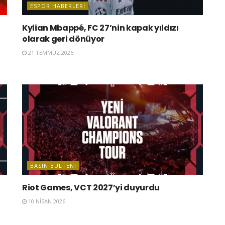
ESPOR HABERLERI
Kylian Mbappé, FC 27’nin kapak yıldızı
olarak geri dönüyor
21 TEMMUZ 2026
BASIN BÜLTENI
Riot Games, VCT 2027’yi duyurdu
10 NISAN 2026