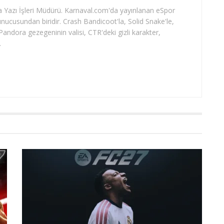
ta Yazı İşleri Müdürü. Karnaval.com'da yayınlanan eSpor
sunucusundan biridir. Crash Bandicoot'la, Solid Snake'le,
andora gezegeninin valisi, CTR'deki gizli karakter,
.