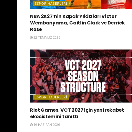
ESPOR HABERLERI
NBA 2K27’nin Kapak Yıldızları Victor
Wembanyama, Caitlin Clark ve Derrick
Rose
22 TEMMUZ 2026
ESPOR HABERLERI
Riot Games, VCT 2027 için yeni rekabet
ekosistemini tanıttı
19 HAZIRAN 2026