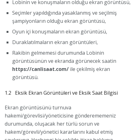
Lobinin ve konuşmaların olduğu ekran görüntüsü,
Seçimler yapıldığında yasaklanmış ve seçilmiş
şampiyonların olduğu ekran görüntüsü,
Oyun içi konuşmaların ekran görüntüsü,
Duraklatılmaların ekran görüntüleri,
Rakibin gelmemesi durumunda Lobinin
görüntüsünün ve ekranda görünecek saatin
https://canlisaat.com/
ile çekilmiş ekran
görüntüsü.
1.2 Eksik Ekran Görüntüleri ve Eksik Saat Bilgisi
Ekran görüntüsünü turnuva
hakemi/görevlisi/yöneticisine gönderememeniz
durumunda, oluşacak her türlü sorun ve
hakem/görevli/yönetici kararlarını kabul etmiş