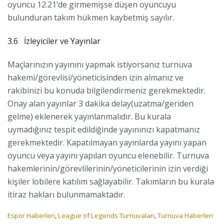
oyuncu 12.21’de girmemişse düşen oyuncuyu
bulunduran takım hükmen kaybetmiş sayılır.
3.6 İzleyiciler ve Yayınlar
Maçlarınızın yayınını yapmak istiyorsanız turnuva
hakemi/görevlisi/yöneticisinden izin almanız ve
rakibinizi bu konuda bilgilendirmeniz gerekmektedir.
Onay alan yayınlar 3 dakika delay(uzatma/geriden
gelme) eklenerek yayınlanmalıdır. Bu kurala
uymadığınız tespit edildiğinde yayınınızı kapatmanız
gerekmektedir. Kapatılmayan yayınlarda yayını yapan
oyuncu veya yayını yapılan oyuncu elenebilir. Turnuva
hakemlerinin/görevlilerinin/yöneticilerinin izin verdiği
kişiler lobilere katılım sağlayabilir. Takımların bu kurala
itiraz hakları bulunmamaktadır.
C
Espor Haberleri
,
League of Legends Turnuvaları
,
Turnuva Haberleri