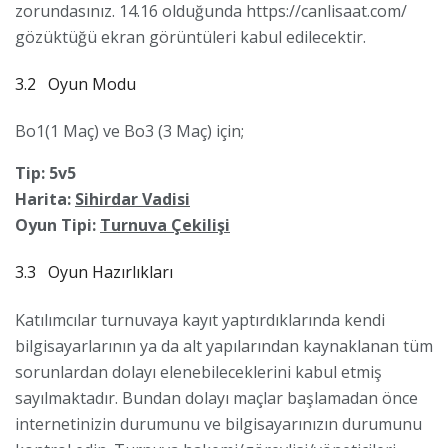
zorundasınız. 14.16 olduğunda https://canlisaat.com/
gözüktüğü ekran görüntüleri kabul edilecektir.
3.2 Oyun Modu
Bo1(1 Maç) ve Bo3 (3 Maç) için;
Tip: 5v5
Harita:
Sihirdar Vadisi
Oyun Tipi:
Turnuva Çekilişi
3.3 Oyun Hazırlıkları
Katılımcılar turnuvaya kayıt yaptırdıklarında kendi
bilgisayarlarının ya da alt yapılarından kaynaklanan tüm
sorunlardan dolayı elenebileceklerini kabul etmiş
sayılmaktadır. Bundan dolayı maçlar başlamadan önce
internetinizin durumunu ve bilgisayarınızın durumunu