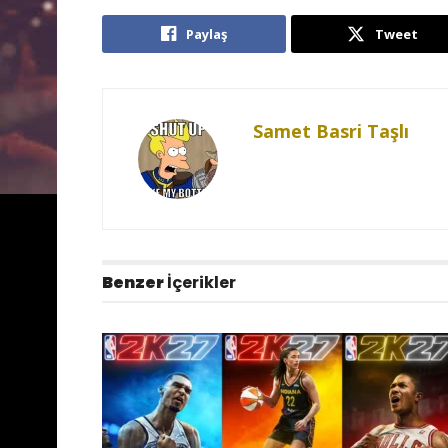
Paylaş
Tweet
Samet Basri Taşlı
Benzer
İçerikler