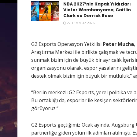
NBA 2K27’nin Kapak Yıldızları
Victor Wembanyama, Caitlin
Clark ve Derrick Rose
22 TEMMUZ 2026
G2 Esports Operasyon Yetkilisi
Peter Mucha
,
Araştırma Merkezi ile birlikte çalışmak ve tecr
sunmak bizim için de büyük bir ayrıcalık.İçeri
organizasyonu olarak, espor yasalarını gelişti
destek olmak bizim için büyük bir mutluluk.” a
“Berlin merkezli G2 Esports, yerel politika ve ak
Bu ortaklığı da, esporlar ile kesişen sektörleri
görüyoruz.”
G2 Esports geçtiğimiz Ocak ayında, Augsburg Ü
partnerliğe giden yolun ilk adımları atılmıştı.