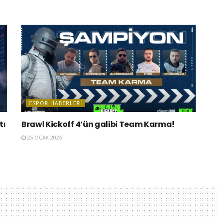
ESPOR HABERLERI
tı
Brawl Kickoff 4’ün galibi Team Karma!
25 OCAK 2026