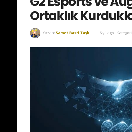
G2 Esports ve Au
Ortaklık Kurdukla
Yazan:
Samet Basri Taşlı
6 yıl ago
Kategori