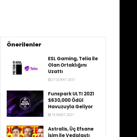
Önerilenler
ESL Gaming, Telia İle
Olan Ortaklığını
Uzattı
27 ŞUBAT 2021
Funspark ULTI 2021
$630,000 Ödül
Havuzuyla Geliyor
16 MART 2021
Astralis, Üç Efsane
İsim İle Vedalaştı