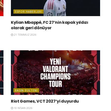
ESPOR HABERLERI
Kylian Mbappé, FC 27’nin kapak yıldızı
olarak geri dönüyor
21 TEMMUZ 2026
BASIN BÜLTENI
Riot Games, VCT 2027’yi duyurdu
10 NISAN 2026