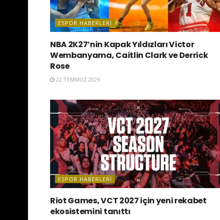
ESPOR HABERLERI
NBA 2K27’nin Kapak Yıldızları Victor
Wembanyama, Caitlin Clark ve Derrick
Rose
22 TEMMUZ 2026
ESPOR HABERLERI
Riot Games, VCT 2027 için yeni rekabet
ekosistemini tanıttı