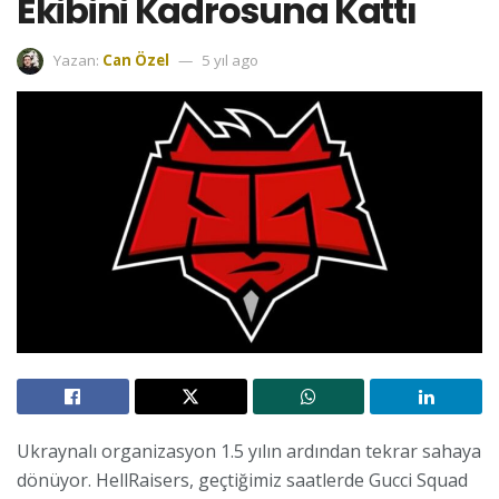
Ekibini Kadrosuna Kattı
Yazan:
Can Özel
5 yıl ago
Ukraynalı organizasyon 1.5 yılın ardından tekrar sahaya
dönüyor. HellRaisers, geçtiğimiz saatlerde Gucci Squad