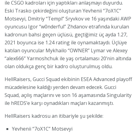
ile CSGO kadroları için yaptıkları anlaşmayı duyurdu.
Eski Trasko çekirdeğini oluşturan Yevhenii “⁠7oX1C⁠”
Motsevyi, Dmitriy “⁠Templ⁠” Sryvkov ve 16 yaşındaki AWP
oyuncusu Igor “⁠w0nderful⁠” Zhdanov etrafında kurulan
kadronun bahsi geçen üçlüsü, geçtiğimiz üç ayda 1.27,
2021 boyunca ise 1.24 rating ile oynamaktaydı. Üçlüye
katılan oyuncular Mykhailo “⁠OWNER⁠” Lymar ve Alexey
“⁠alex666⁠” Yarmoshchuk ile yaş ortalaması 20’nin altında
olan oldukça genç bir kadro oluşturulmuş oldu.
HellRaisers, Gucci Squad ekibinin ESEA Advanced playoff
mücadelesine kaldığı yerden devam edecek. Gucci
Squad, açılış maçlarını ve son 16 aşamasında Singularity
ile hREDS’e karşı oynadıkları maçları kazanmıştı.
HellRaisers kadrosu an itibariyle şu şekilde:
Yevhenii “⁠7oX1C⁠” Motsevyi