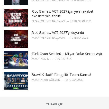
YAZAN:
MEHMET NALÇAKAN
21 TEMMUZ 2026
Riot Games, VCT 2027 için yeni rekabet
ekosistemini tanıttı
YAZAN:
MEHMET NALÇAKAN
19 HAZIRAN 2026
Riot Games, VCT 2027'yi duyurdu
YAZAN:
MEHMET NALÇAKAN
10 NISAN 2026
Türk Oyun Sektörü 1 Milyar Dolar Sınırını Aştı
YAZAN:
ADMIN
24 ŞUBAT 2026
Brawl Kickoff 4’ün galibi Team Karma!
YAZAN:
AYKUT GÖKMEN
25 OCAK 2026
YUKARI ÇIK