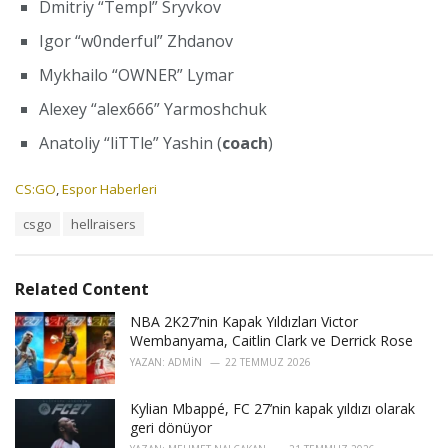
Dmitriy “⁠Templ⁠” Sryvkov
Igor “⁠w0nderful⁠” Zhdanov
Mykhailo “⁠OWNER⁠” Lymar
Alexey “⁠alex666⁠” Yarmoshchuk
Anatoliy “⁠liTTle⁠” Yashin (
coach
)
C
CS:GO
,
Espor Haberleri
a
T
csgo
hellraisers
t
a
e
g
g
s
o
Related Content
:
r
i
NBA 2K27’nin Kapak Yıldızları Victor
e
Wembanyama, Caitlin Clark ve Derrick Rose
s
YAZAN:
ADMIN
22 TEMMUZ 2026
:
Kylian Mbappé, FC 27’nin kapak yıldızı olarak
geri dönüyor