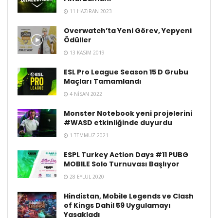
11 HAZIRAN 2023
Overwatch’ta Yeni Görev, Yepyeni
Ödüller
13 KASIM 2019
ESL Pro League Season 15 D Grubu
Maçları Tamamlandı
4 NISAN 2022
Monster Notebook yeni projelerini
#WASD etkinliğinde duyurdu
1 TEMMUZ 2021
ESPL Turkey Action Days #11 PUBG
MOBILE Solo Turnuvası Başlıyor
28 EYLÜL 2020
Hindistan, Mobile Legends ve Clash
of Kings Dahil 59 Uygulamayı
Yasakladı