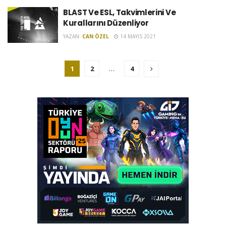
BLAST Ve ESL, Takvimlerini Ve
Kurallarını Düzenliyor
YAZAN:
CAN ÖZEL
14 MAYIS 2021
1
2
…
4