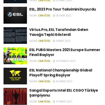
YAZAN:
CAN ÖZEL
23 MART 2023
ESL, 2023 Pro Tour Takvimini Duyurdu
YAZAN:
CAN ÖZEL
28 EKIM 2022
Virtus.Pro, ESL Tarafından Gelen
Yasağa Tepki Gösterdi
YAZAN:
CAN ÖZEL
4 MART 2022
ESL PUBG Masters 2021 Europe Summer
Finali Başlıyor
YAZAN:
CAN ÖZEL
24 TEMMUZ 2021
ESL National Championship Global
Playoff Spring Başlıyor
YAZAN:
CAN ÖZEL
26 MAYIS 2021
Sangal Esports Intel ESL CSGO Türkiye
Şampiyonu
YAZAN:
CAN ÖZEL
19 MAYIS 2021