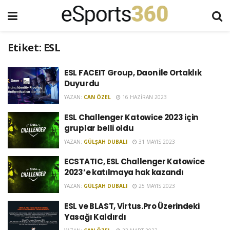
Etiket:
ESL
ESL FACEIT Group, Daon İle Ortaklık
Duyurdu
YAZAN:
CAN ÖZEL
16 HAZIRAN 2023
ESL Challenger Katowice 2023 için
gruplar belli oldu
YAZAN:
GÜLŞAH DUBALI
31 MAYIS 2023
ECSTATIC, ESL Challenger Katowice
2023’e katılmaya hak kazandı
YAZAN:
GÜLŞAH DUBALI
25 MAYIS 2023
ESL ve BLAST, Virtus.Pro Üzerindeki
Yasağı Kaldırdı