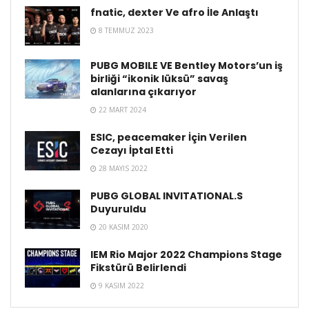
fnatic, dexter Ve afro İle Anlaştı
8 TEMMUZ 2023
PUBG MOBILE VE Bentley Motors’un iş
birliği “ikonik lüksü” savaş
alanlarına çıkarıyor
22 MART 2024
ESIC, peacemaker İçin Verilen
Cezayı İptal Etti
28 MAYIS 2022
PUBG GLOBAL INVITATIONAL.S
Duyuruldu
20 KASIM 2020
IEM Rio Major 2022 Champions Stage
Fikstürü Belirlendi
9 KASIM 2022