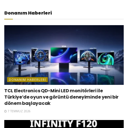
Donanım Haberleri
DONANIM HABERLERI
TCL Electronics QD-Mini LED monitörleri ile
Türkiye’de oyun ve görüntü deneyiminde yeni bir
dönem başlayacak
7 TEMMUZ 2026