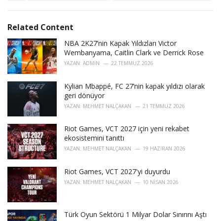
a
e
g
g
s
o
Related Content
:
r
i
NBA 2K27’nin Kapak Yıldızları Victor
e
Wembanyama, Caitlin Clark ve Derrick Rose
s
YAZAN:
ADMIN
22 TEMMUZ 2026
:
Kylian Mbappé, FC 27’nin kapak yıldızı olarak
geri dönüyor
YAZAN:
MEHMET NALÇAKAN
21 TEMMUZ 2026
Riot Games, VCT 2027 için yeni rekabet
ekosistemini tanıttı
YAZAN:
MEHMET NALÇAKAN
19 HAZIRAN 2026
Riot Games, VCT 2027'yi duyurdu
YAZAN:
MEHMET NALÇAKAN
10 NISAN 2026
Türk Oyun Sektörü 1 Milyar Dolar Sınırını Aştı