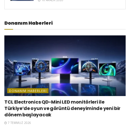
Donanım Haberleri
DONANIM HABERLERI
TCL Electronics QD-Mini LED monitörleri ile
Türkiye’de oyun ve görüntü deneyiminde yeni bir
dönem başlayacak
7 TEMMUZ 2026