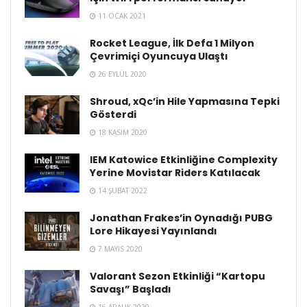
11 OCAK 2021
Rocket League, İlk Defa 1 Milyon
Çevrimiçi Oyuncuya Ulaştı
26 EYLÜL 2020
Shroud, xQc’in Hile Yapmasına Tepki
Gösterdi
18 KASIM 2020
IEM Katowice Etkinliğine Complexity
Yerine Movistar Riders Katılacak
14 ŞUBAT 2022
Jonathan Frakes’in Oynadığı PUBG
Lore Hikayesi Yayınlandı
7 MAYIS 2020
Valorant Sezon Etkinliği “Kartopu
Savaşı” Başladı
16 ARALIK 2020