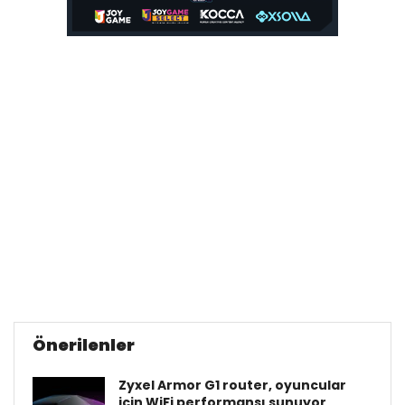
Önerilenler
Zyxel Armor G1 router, oyuncular
için WiFi performansı sunuyor