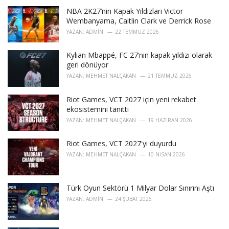
i
NBA 2K27’nin Kapak Yıldızları Victor
e
Wembanyama, Caitlin Clark ve Derrick Rose
s
YAZAN:
ADMIN
22 TEMMUZ 2026
:
Kylian Mbappé, FC 27’nin kapak yıldızı olarak
geri dönüyor
YAZAN:
MEHMET NALÇAKAN
21 TEMMUZ 2026
Riot Games, VCT 2027 için yeni rekabet
ekosistemini tanıttı
YAZAN:
MEHMET NALÇAKAN
19 HAZIRAN 2026
Riot Games, VCT 2027'yi duyurdu
YAZAN:
MEHMET NALÇAKAN
10 NISAN 2026
Türk Oyun Sektörü 1 Milyar Dolar Sınırını Aştı
YAZAN:
ADMIN
24 ŞUBAT 2026