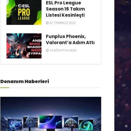
ESL Pro League
Season 16 Takım
Listesi Kesinleşti
22 TEMMUZ 2022
Funplus Phoenix,
Valorant’a Adım Attı
16 AĞUSTOS 2020
Donanım Haberleri