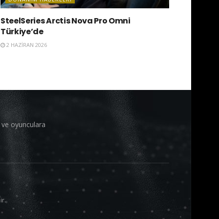
SteelSeries Arctis Nova Pro Omni
Türkiye’de
2 HAZIRAN 2026
i ve oyunculara
ir.