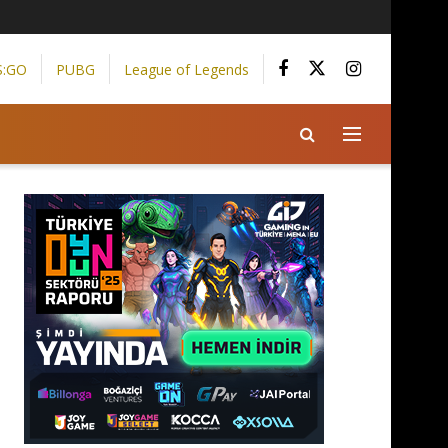
S:GO
PUBG
League of Legends