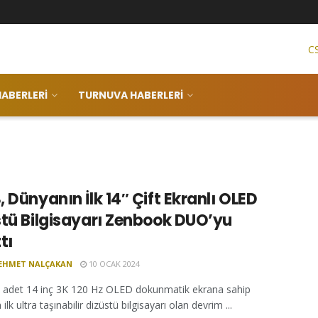
C
ABERLERI
TURNUVA HABERLERI
 Dünyanın İlk 14″ Çift Ekranlı OLED
stü Bilgisayarı Zenbook DUO’yu
tı
EHMET NALÇAKAN
10 OCAK 2024
i adet 14 inç 3K 120 Hz OLED dokunmatik ekrana sahip
ilk ultra taşınabilir dizüstü bilgisayarı olan devrim ...