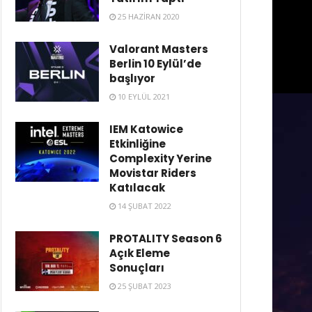
25 HAZIRAN 2020
Valorant Masters
Berlin 10 Eylül’de
başlıyor
10 EYLÜL 2021
IEM Katowice
Etkinliğine
Complexity Yerine
Movistar Riders
Katılacak
14 ŞUBAT 2022
PROTALITY Season 6
Açık Eleme
Sonuçları
25 ŞUBAT 2023