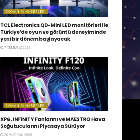
DONANIM HABERLERI
TCL Electronics QD-Mini LED monitörleri ile
Türkiye’de oyun ve görüntü deneyiminde
yeni bir dönem başlayacak
7 TEMMUZ 2026
DONANIM HABERLERI
XPG, INFINITY Fanlarını ve MAESTRO Hava
Soğutucularını Piyasaya Sürüyor
26 HAZIRAN 2026