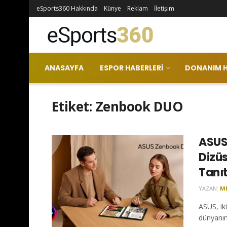
eSports360 Hakkında
Künye
Reklam
İletişim
ANASAYFA
ESPOR HABERLERI
DONANIM H
Etiket:
Zenbook DUO
ASUS,
Dizü
Tanıt
YAZAN:
M
ASUS, ik
dünyanın 