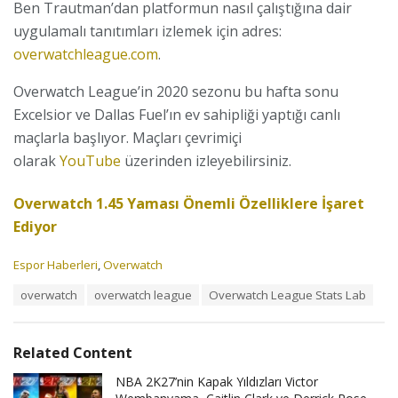
Ben Trautman’dan platformun nasıl çalıştığına dair
uygulamalı tanıtımları izlemek için adres:
overwatchleague.com
.
Overwatch League’in 2020 sezonu bu hafta sonu
Excelsior ve Dallas Fuel’ın ev sahipliği yaptığı canlı
maçlarla başlıyor. Maçları çevrimiçi
olarak
YouTube
üzerinden izleyebilirsiniz.
Overwatch 1.45 Yaması Önemli Özelliklere İşaret
Ediyor
C
Espor Haberleri
,
Overwatch
a
T
overwatch
overwatch league
Overwatch League Stats Lab
t
a
e
g
g
s
o
Related Content
:
r
i
NBA 2K27’nin Kapak Yıldızları Victor
e