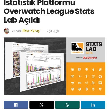
İstatistik Platformu
Overwatch League Stats
Lab Açıldı
Yazan:
İlker Karaş
7 yıl ago