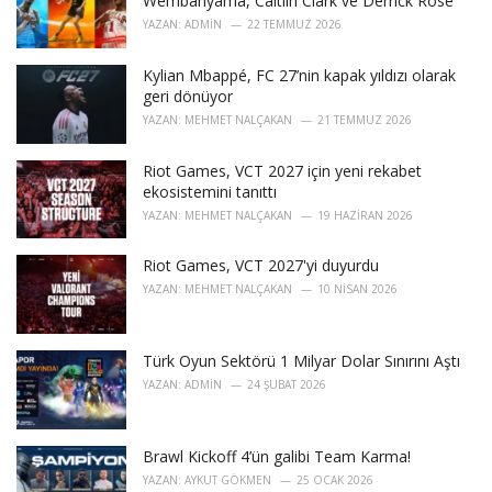
Wembanyama, Caitlin Clark ve Derrick Rose
s
YAZAN:
ADMIN
22 TEMMUZ 2026
:
Kylian Mbappé, FC 27’nin kapak yıldızı olarak
geri dönüyor
YAZAN:
MEHMET NALÇAKAN
21 TEMMUZ 2026
Riot Games, VCT 2027 için yeni rekabet
ekosistemini tanıttı
YAZAN:
MEHMET NALÇAKAN
19 HAZIRAN 2026
Riot Games, VCT 2027'yi duyurdu
YAZAN:
MEHMET NALÇAKAN
10 NISAN 2026
Türk Oyun Sektörü 1 Milyar Dolar Sınırını Aştı
YAZAN:
ADMIN
24 ŞUBAT 2026
Brawl Kickoff 4’ün galibi Team Karma!
YAZAN:
AYKUT GÖKMEN
25 OCAK 2026