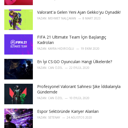
:
Valorant'a Gelen Yeni Ajan Gekko'yu Oynadık!
YAZAN:
MEHMET NALÇAKAN
8 MART 2023
FIFA 21 Ultimate Team İçin Başlangıç
Kadroları
YAZAN:
KAYRA HIDIROĞLU
19 EKIM 2020
En İyi CS:GO Oyuncuları Hangi Ülkelerde?
YAZAN:
CAN ÖZEL
22 EYLÜL 2020
Profesyonel Valorant Sahnesi Şike İddialarıyla
Gündemde
YAZAN:
CAN ÖZEL
10 EYLÜL 2020
Espor Sektöründe Kariyer Alanları
YAZAN:
SETENAY
24 AĞUSTOS 2020