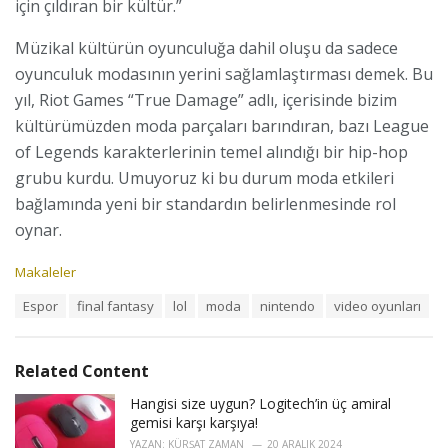
için çıldıran bir kültür.”
Müzikal kültürün oyunculuğa dahil oluşu da sadece
oyunculuk modasının yerini sağlamlaştırması demek. Bu
yıl, Riot Games “True Damage” adlı, içerisinde bizim
kültürümüzden moda parçaları barındıran, bazı League
of Legends karakterlerinin temel alındığı bir hip-hop
grubu kurdu. Umuyoruz ki bu durum moda etkileri
bağlamında yeni bir standardın belirlenmesinde rol
oynar.
C
Makaleler
a
T
Espor
final fantasy
lol
moda
nintendo
video oyunları
t
a
e
g
g
s
o
Related Content
:
r
i
Hangisi size uygun? Logitech’in üç amiral
e
gemisi karşı karşıya!
s
YAZAN:
KÜRŞAT ZAMAN
20 ARALIK 2024