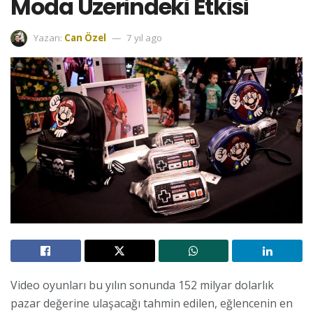
Moda Üzerindeki Etkisi
Yazan:
Can Özel
7 yıl ago
Video oyunları bu yılın sonunda 152 milyar dolarlık
pazar değerine ulaşacağı tahmin edilen, eğlencenin en