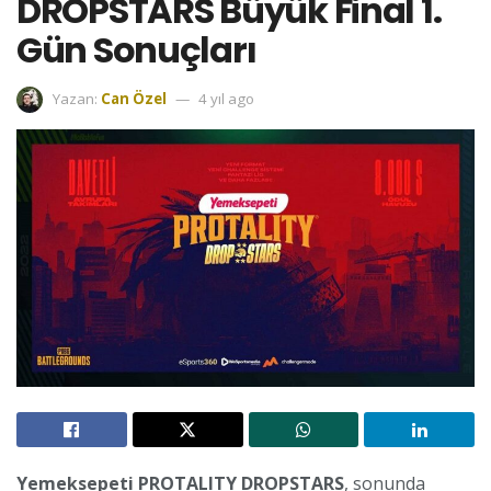
DROPSTARS Büyük Final 1.
Gün Sonuçları
Yazan:
Can Özel
4 yıl ago
Yemeksepeti PROTALITY DROPSTARS
, sonunda