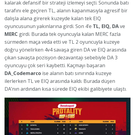
kalarak defansif bir strateji izlemeyi seçti. Sonunda batı
tarafını ele geçiren TL, alanın kapanmasıyla agresif bir
dalışla alana girerek kuzeyde kalan tek EIQ
oyuncusunun yakınlarına girdi. Son 4’e
TL, EIQ, DA
ve
MERC
girdi. Burada tek oyuncuyla kalan MERC fazla
sürmeden maça veda etti ve TL 2 oyuncuyla kuzeye
doğru yönelirken 4v4 savaşa giren DA ve EIQ arasında
çıkan savaşta pozisyon dezavantajı sebebiyle DA 3
oyuncuyu çok seri kaybetti. Kaçmayı başaran
DA_Codemarco
ise alanın batı sınırında kuzeye
ilerlerken TL ve EIQ arasında kaldı. Burada düşen
DA’nın ardından kısa sürede EIQ ekibi galibiyete ulaştı.