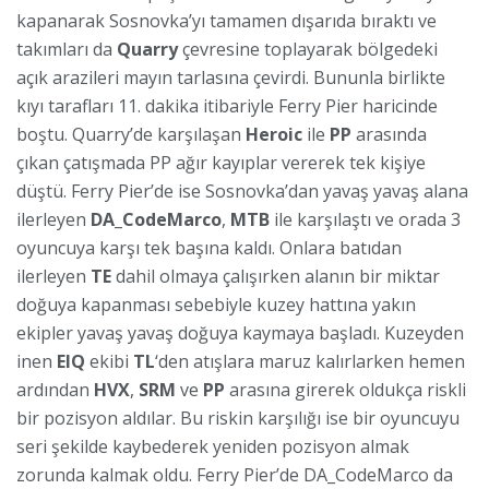
kapanarak Sosnovka’yı tamamen dışarıda bıraktı ve
takımları da
Quarry
çevresine toplayarak bölgedeki
açık arazileri mayın tarlasına çevirdi. Bununla birlikte
kıyı tarafları 11. dakika itibariyle Ferry Pier haricinde
boştu. Quarry’de karşılaşan
Heroic
ile
PP
arasında
çıkan çatışmada PP ağır kayıplar vererek tek kişiye
düştü. Ferry Pier’de ise Sosnovka’dan yavaş yavaş alana
ilerleyen
DA_CodeMarco
,
MTB
ile karşılaştı ve orada 3
oyuncuya karşı tek başına kaldı. Onlara batıdan
ilerleyen
TE
dahil olmaya çalışırken alanın bir miktar
doğuya kapanması sebebiyle kuzey hattına yakın
ekipler yavaş yavaş doğuya kaymaya başladı. Kuzeyden
inen
EIQ
ekibi
TL
‘den atışlara maruz kalırlarken hemen
ardından
HVX
,
SRM
ve
PP
arasına girerek oldukça riskli
bir pozisyon aldılar. Bu riskin karşılığı ise bir oyuncuyu
seri şekilde kaybederek yeniden pozisyon almak
zorunda kalmak oldu. Ferry Pier’de DA_CodeMarco da