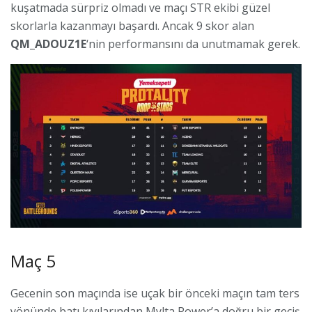
kuşatmada sürpriz olmadı ve maçı STR ekibi güzel
skorlarla kazanmayı başardı. Ancak 9 skor alan
QM_ADOUZ1E
‘nin performansını da unutmamak gerek.
Maç 5
Gecenin son maçında ise uçak bir önceki maçın tam ters
yönünde batı kıyılarından Mylta Power’a doğru bir geçiş