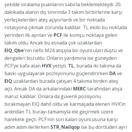
şekilde sıralama puanlarını sabırla beklemekteydi. 20.
dakikada alanın dış sınırında 3 takım birbirlerine karşı
yerleşkelerden ateş açıyorlardı ve bir noktada
rotasyona çıkmak zorunda kaldılar. TL ekibi bu noktada
yerinden ilk ayrılan ve
PCF
ile komşu noktaya gelen
takım oldu. Ancak bu esnada çok uzaklardan
EIQ_Qbe
‘nin nefis M24 atışıyla bir oyuncuları düştü ve
dengeleri bozuldu. Onların yardımına ise güneyden
PCF’ye kafa atan
HVX
yetişti.
TL
, burada iki takıma da
baskı uygulayarak pozisyonunu güçlendirirken
DA
ve
EIQ
uzaklardan burada çatışan 4 takıma birden ateş
açtı. Ancak DA da arkalarındaki
MERC
tarafından atışa
maruz kaldılar. Onlara da güvenli pozisyonu
bırakmayan EIQ dahil oldu ve karmaşada elenen HVX’in
ardından TL burayı tamamıyla ele geçirmek üzere
harekete geçti. PCF’nin son kalan oyuncusuna karşı
adım adım ilerlerken
STR_Nailqop
ise bu dörtlüden ayrı