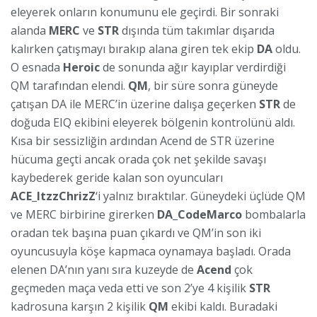
eleyerek onların konumunu ele geçirdi. Bir sonraki
alanda
MERC
ve
STR
dışında tüm takımlar dışarıda
kalırken çatışmayı bırakıp alana giren tek ekip
DA
oldu.
O esnada
Heroic
de sonunda ağır kayıplar verdirdiği
QM tarafından elendi.
QM
, bir süre sonra güneyde
çatışan DA ile MERC’in üzerine dalışa geçerken
STR
de
doğuda EIQ ekibini eleyerek bölgenin kontrolünü aldı.
Kısa bir sessizliğin ardından Acend de STR üzerine
hücuma geçti ancak orada çok net şekilde savaşı
kaybederek geride kalan son oyuncuları
ACE_ItzzChrizZ
‘i yalnız bıraktılar. Güneydeki üçlüde QM
ve MERC birbirine girerken
DA_CodeMarco
bombalarla
oradan tek başına puan çıkardı ve QM’in son iki
oyuncusuyla köşe kapmaca oynamaya başladı. Orada
elenen DA’nın yanı sıra kuzeyde de
Acend
çok
geçmeden maça veda etti ve son 2’ye 4 kişilik
STR
kadrosuna karşın 2 kişilik
QM
ekibi kaldı. Buradaki