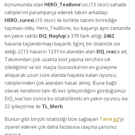
konumunda olan
HERO_TeaBone
‘un (13 skor) sahada
rakiplerini paramparça ederek takım arkadaşı
HERO_curexi
(15 skor) ile birlikte takımı birinciliğe
taşıması oldu. Hero_TeaBone, bu başarıyı aynı zamanda
en yakın rakibi
EIQ_Naylup
‘a 370 fark attığı
2462
hasarla taçlandırmayı başardı. İlginç bir istatistik ise
aldığı 2213 hasarın 1231’ini alandan alan
EIQ_ivas
‘a ait.
Takımından çok uzakta loot yapma tercihini sık
izlediğimiz ve bir maçta Sosnovka’nın en güneyine
atlayarak uzun süre alanda hayatta kalan oyuncu,
rakiplerinden çok alandan hasar almış. Buna bağlı
olarak kendisini tam 45 kez iyileştirdiğini gördüğümüz
EIQ_ivas’tan sonra bu istatistikteki en yakın oyuncu ise
22 iyileştirme ile
TL_Merh
.
Bunun gibi birçok istatistiği bize sağlayan
Twire.gg
‘yi
ziyaret ederek çok daha fazlasına ulaşma şansınız
mevcut.