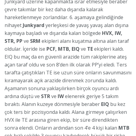
Junkyard üzerine kapanmakta ısrar etmesiyle beraber
çevre takımlar bir kez daha dışarıda kalarak
hareketlenmeye zorlandılar. 6. aşamaya gelindiğinde
nihayet
Junkyard
yerleşkesi de yavaş yavaş alan dışına
kaymaya başladı ve dışarıda kalan bölgede
HVX, IW,
STR, PP
ve
SRM
ekipleri alanı kuşatma altına alan taraf
oldular. İçeride ise
PCF, MTB, EIQ
ve
TE
ekipleri kaldı.
EIQ bu maç da en güvenli arazide tüm rakiplerine ateş
açan taraf oldu ve son 8’den ilk olarak PP’yi eledi. Ters
tarafta çatıştıkları TE ise uzun süre onların savunmasını
kıramayarak açık arazide direnmek zorunda kaldı.
Aşamanın sonuna yaklaşılırken birçok oyuncu ardı
ardına düştü ve
STR
ve
IW
elenerek geriye 5 takım
bıraktı. Alanın kuzeye dönmesiyle beraber
EIQ
bu kez
çok ters bir pozisyonda kaldı. Alana girmeye çalışırken
HVX ile TE arasına giren ekip, bir süre direndikten
sonra elendi. Onların ardından son 4’e 4 kişi kalan
MTB
çok hızlı şekilde 3 oyuncu kaybederek büyük bir riske