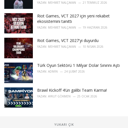
YAZAN:
MEHMET NALÇAKAN
21 TEMMUZ 2026
Riot Games, VCT 2027 için yeni rekabet
ekosistemini tanıttı
YAZAN:
MEHMET NALÇAKAN
19 HAZIRAN 2026
Riot Games, VCT 2027'yi duyurdu
YAZAN:
MEHMET NALÇAKAN
10 NISAN 2026
Türk Oyun Sektörü 1 Milyar Dolar Sınırını Aştı
YAZAN:
ADMIN
24 ŞUBAT 2026
Brawl Kickoff 4’ün galibi Team Karma!
YAZAN:
AYKUT GÖKMEN
25 OCAK 2026
YUKARI ÇIK