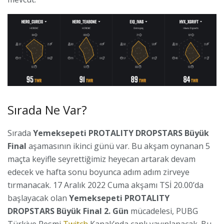
Sırada Ne Var?
Sırada
Yemeksepeti PROTALITY DROPSTARS Büyük
Final
aşamasının ikinci günü var. Bu akşam oynanan 5
maçta keyifle seyrettiğimiz heyecan artarak devam
edecek ve hafta sonu boyunca adım adım zirveye
tırmanacak. 17 Aralık 2022 Cuma akşamı TSİ 20.00’da
başlayacak olan
Yemeksepeti PROTALITY
DROPSTARS Büyük Final 2. Gün
mücadelesi, PUBG
Türkiye Resmi
Twitch
Kanalı’nda canlı yayınlanacak. Bu