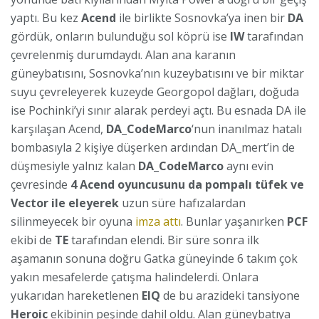
yaptı. Bu kez
Acend
ile birlikte Sosnovka’ya inen bir
DA
gördük, onların bulunduğu sol köprü ise
IW
tarafından
çevrelenmiş durumdaydı. Alan ana karanın
güneybatısını, Sosnovka’nın kuzeybatısını ve bir miktar
suyu çevreleyerek kuzeyde Georgopol dağları, doğuda
ise Pochinki’yi sınır alarak perdeyi açtı. Bu esnada DA ile
karşılaşan Acend,
DA_CodeMarco
‘nun inanılmaz hatalı
bombasıyla 2 kişiye düşerken ardından DA_mert’in de
düşmesiyle yalnız kalan
DA_CodeMarco
aynı evin
çevresinde
4 Acend oyuncusunu da pompalı tüfek ve
Vector ile eleyerek
uzun süre hafızalardan
silinmeyecek bir oyuna
imza attı
. Bunlar yaşanırken
PCF
ekibi de
TE
tarafından elendi. Bir süre sonra ilk
aşamanın sonuna doğru Gatka güneyinde 6 takım çok
yakın mesafelerde çatışma halindelerdi. Onlara
yukarıdan hareketlenen
EIQ
de bu arazideki tansiyone
Heroic
ekibinin peşinde dahil oldu. Alan güneybatıya