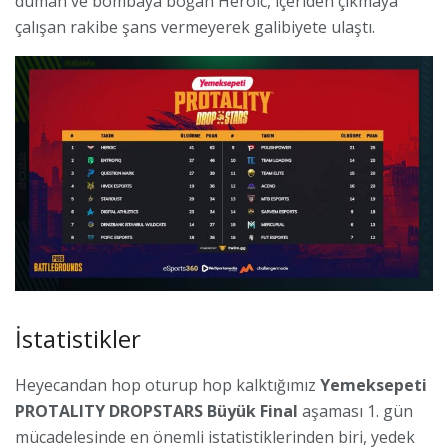
duman ve bombaya boğan Heroic, içeriden çıkmaya
çalışan rakibe şans vermeyerek galibiyete ulaştı.
İstatistikler
Heyecandan hop oturup hop kalktığımız
Yemeksepeti
PROTALITY DROPSTARS
Büyük Final
aşaması 1. gün
mücadelesinde en önemli istatistiklerinden biri, yedek