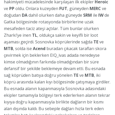
hakimiyeti mücadelesinde karşılaşan ilk ekipler
Heroic
ve
PP
oldu. Onlara kuzeyden
FUT
, güneyden
MERC
ve
doğudan
DA
dahil olurken daha güneyde
SRM
ile
IW
de
Gatka bölgesinde rotasyonda birbirlerine uzak
mesafeden taciz ateşi açtılar. Tüm bunlar olurken
Zharki’ye inen
TL
, oldukça sakin ve keyifli bir loot
aşaması geçirdi. Sosnovka köprülerinde sağda
TE
ve
MTB
, solda ise
Acend
buradan çıkacak tarafları skora
çevirmek için beklerken EIQ_ivas adada neredeyse
kimse olmadığının farkında olmadığından bir süre
defansif bir şekilde beklemeye devam etti. Bu esnada
sağ köprüden batıya doğru yönelen
TE
ve
MTB
, iki
köprü arasında kalan kıyı bölgesinde çatışmaya girdiler.
Bu esnada alanın kapanmasıyla Sosnovka adasındaki
ekipler tamamıyla bölgeyi terk ederlerken alanın tekrar
kıyıya doğru kapanmasıyla birlikte dağların bir kısmı
alan dışında kaldı. Bu sebeple dağları hızla terk eden