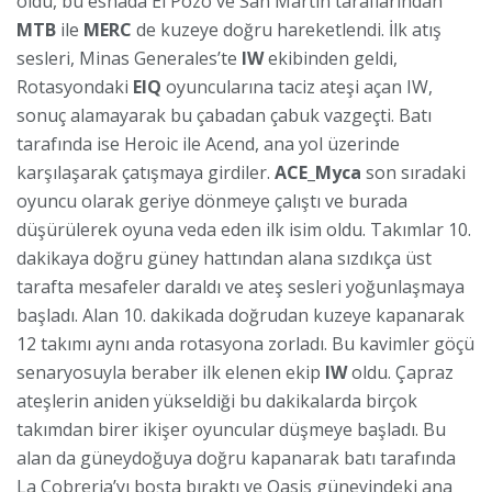
oldu, bu esnada El Pozo ve San Martin taraflarından
MTB
ile
MERC
de kuzeye doğru hareketlendi. İlk atış
sesleri, Minas Generales’te
IW
ekibinden geldi,
Rotasyondaki
EIQ
oyuncularına taciz ateşi açan IW,
sonuç alamayarak bu çabadan çabuk vazgeçti. Batı
tarafında ise Heroic ile Acend, ana yol üzerinde
karşılaşarak çatışmaya girdiler.
ACE_Myca
son sıradaki
oyuncu olarak geriye dönmeye çalıştı ve burada
düşürülerek oyuna veda eden ilk isim oldu. Takımlar 10.
dakikaya doğru güney hattından alana sızdıkça üst
tarafta mesafeler daraldı ve ateş sesleri yoğunlaşmaya
başladı. Alan 10. dakikada doğrudan kuzeye kapanarak
12 takımı aynı anda rotasyona zorladı. Bu kavimler göçü
senaryosuyla beraber ilk elenen ekip
IW
oldu. Çapraz
ateşlerin aniden yükseldiği bu dakikalarda birçok
takımdan birer ikişer oyuncular düşmeye başladı. Bu
alan da güneydoğuya doğru kapanarak batı tarafında
La Cobreria’yı boşta bıraktı ve Oasis güneyindeki ana