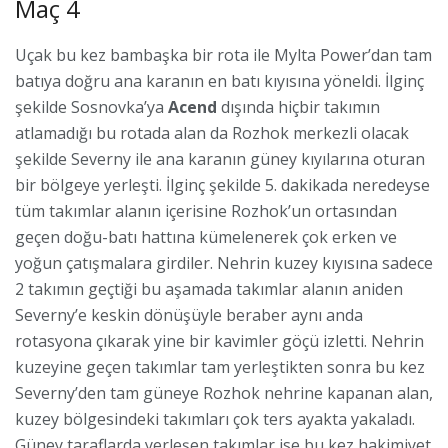
Maç 4
Uçak bu kez bambaşka bir rota ile Mylta Power’dan tam
batıya doğru ana karanın en batı kıyısına yöneldi. İlginç
şekilde Sosnovka’ya
Acend
dışında hiçbir takımın
atlamadığı bu rotada alan da Rozhok merkezli olacak
şekilde Severny ile ana karanın güney kıyılarına oturan
bir bölgeye yerleşti. İlginç şekilde 5. dakikada neredeyse
tüm takımlar alanın içerisine Rozhok’un ortasından
geçen doğu-batı hattına kümelenerek çok erken ve
yoğun çatışmalara girdiler. Nehrin kuzey kıyısına sadece
2 takımın geçtiği bu aşamada takımlar alanın aniden
Severny’e keskin dönüşüyle beraber aynı anda
rotasyona çıkarak yine bir kavimler göçü izletti. Nehrin
kuzeyine geçen takımlar tam yerleştikten sonra bu kez
Severny’den tam güneye Rozhok nehrine kapanan alan,
kuzey bölgesindeki takımları çok ters ayakta yakaladı.
Güney taraflarda yerleşen takımlar ise bu kez hakimiyet