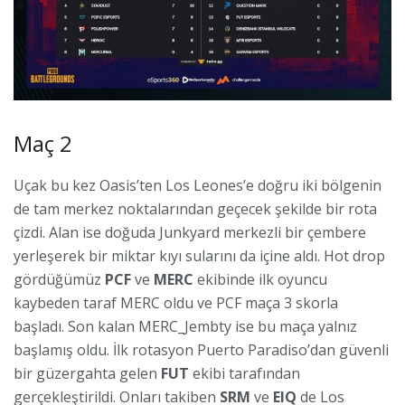
Maç 2
Uçak bu kez Oasis’ten Los Leones’e doğru iki bölgenin
de tam merkez noktalarından geçecek şekilde bir rota
çizdi. Alan ise doğuda Junkyard merkezli bir çembere
yerleşerek bir miktar kıyı sularını da içine aldı. Hot drop
gördüğümüz
PCF
ve
MERC
ekibinde ilk oyuncu
kaybeden taraf MERC oldu ve PCF maça 3 skorla
başladı. Son kalan MERC_Jembty ise bu maça yalnız
başlamış oldu. İlk rotasyon Puerto Paradiso’dan güvenli
bir güzergahta gelen
FUT
ekibi tarafından
gerçekleştirildi. Onları takiben
SRM
ve
EIQ
de Los