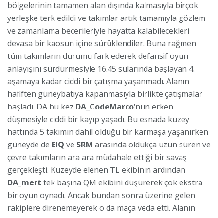
bölgelerinin tamamen alan dışında kalmasıyla birçok
yerleşke terk edildi ve takımlar artık tamamıyla gözlem
ve zamanlama becerileriyle hayatta kalabilecekleri
devasa bir kaosun içine sürüklendiler. Buna rağmen
tüm takımların durumu fark ederek defansif oyun
anlayışını sürdürmesiyle 16.45 sularında başlayan 4.
aşamaya kadar ciddi bir çatışma yaşanmadı. Alanın
hafiften güneybatıya kapanmasıyla birlikte çatışmalar
başladı. DA bu kez
DA_CodeMarco
‘nun erken
düşmesiyle ciddi bir kayıp yaşadı. Bu esnada kuzey
hattında 5 takımın dahil olduğu bir karmaşa yaşanırken
güneyde de
EIQ
ve
SRM
arasında oldukça uzun süren ve
çevre takımların ara ara müdahale ettiği bir savaş
gerçekleşti. Kuzeyde elenen
TL
ekibinin ardından
DA_mert
tek başına QM ekibini düşürerek çok ekstra
bir oyun oynadı. Ancak bundan sonra üzerine gelen
rakiplere direnemeyerek o da maça veda etti. Alanın