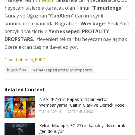
heyecanı sizlere aktaracak olan Timur “
Timurlengx
”
Günay ve Oğuzhan “
CanAlem
” Can’ın keyifli
sunumlarının yanında Buğrahan “
Wreckage
” Şevke’nin
detaylı analizleriyle
Yemeksepeti PROTALITY
DROPSTARS
, izleyenleri tekrar bu heyecanı paylaşmak
üzere ekran başına davet ediyor.
C
Espor Haberleri
,
PUBG
a
T
büyük final
yemeksepeti protality dropstars
t
a
e
g
g
s
o
Related Content
:
r
i
NBA 2K27’nin Kapak Yıldızları Victor
e
Wembanyama, Caitlin Clark ve Derrick Rose
s
YAZAN:
ADMIN
22 TEMMUZ 2026
:
Kylian Mbappé, FC 27’nin kapak yıldızı olarak
geri dönüyor