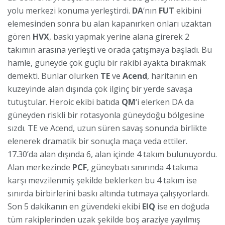
yolu merkezi konuma yerleştirdi.
DA
‘nın
FUT
ekibini
elemesinden sonra bu alan kapanırken onları uzaktan
gören
HVX
, baskı yapmak yerine alana girerek 2
takımın arasına yerleşti ve orada çatışmaya başladı. Bu
hamle, güneyde çok güçlü bir rakibi ayakta bırakmak
demekti. Bunlar olurken
TE
ve
Acend
, haritanın en
kuzeyinde alan dışında çok ilginç bir yerde savaşa
tutuştular. Heroic ekibi batıda
QM
‘i elerken DA da
güneyden riskli bir rotasyonla güneydoğu bölgesine
sızdı. TE ve Acend, uzun süren savaş sonunda birlikte
elenerek dramatik bir sonuçla maça veda ettiler.
17.30’da alan dışında 6, alan içinde 4 takım bulunuyordu.
Alan merkezinde
PCF
, güneybatı sınırında 4 takıma
karşı mevzilenmiş şekilde beklerken bu 4 takım ise
sınırda birbirlerini baskı altında tutmaya çalışıyorlardı.
Son 5 dakikanın en güvendeki ekibi
EIQ
ise en doğuda
tüm rakiplerinden uzak şekilde boş araziye yayılmış