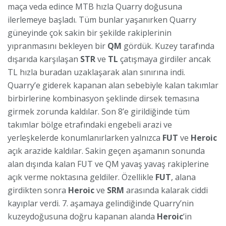
maça veda edince MTB hızla Quarry doğusuna
ilerlemeye başladı. Tüm bunlar yaşanırken Quarry
güneyinde çok sakin bir şekilde rakiplerinin
yıpranmasını bekleyen bir
QM
gördük. Kuzey tarafında
dışarıda karşılaşan
STR
ve
TL
çatışmaya girdiler ancak
TL hızla buradan uzaklaşarak alan sınırına indi.
Quarry’e giderek kapanan alan sebebiyle kalan takımlar
birbirlerine kombinasyon şeklinde dirsek temasına
girmek zorunda kaldılar. Son 8’e girildiğinde tüm
takımlar bölge etrafındaki engebeli arazi ve
yerleşkelerde konumlanırlarken yalnızca
FUT
ve
Heroic
açık arazide kaldılar. Sakin geçen aşamanın sonunda
alan dışında kalan FUT ve QM yavaş yavaş rakiplerine
açık verme noktasına geldiler. Özellikle
FUT
, alana
girdikten sonra
Heroic
ve
SRM
arasında kalarak ciddi
kayıplar verdi. 7. aşamaya gelindiğinde Quarry’nin
kuzeydoğusuna doğru kapanan alanda
Heroic
‘in