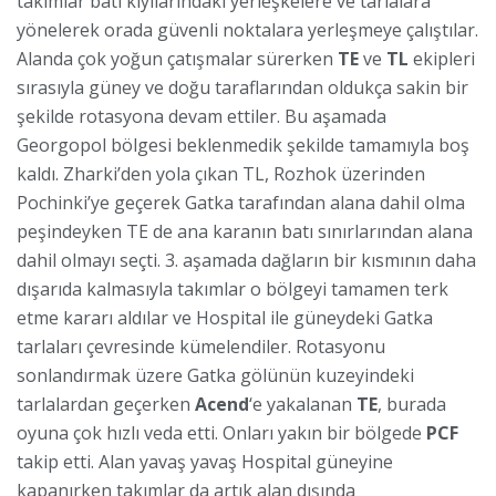
takımlar batı kıyılarındaki yerleşkelere ve tarlalara
yönelerek orada güvenli noktalara yerleşmeye çalıştılar.
Alanda çok yoğun çatışmalar sürerken
TE
ve
TL
ekipleri
sırasıyla güney ve doğu taraflarından oldukça sakin bir
şekilde rotasyona devam ettiler. Bu aşamada
Georgopol bölgesi beklenmedik şekilde tamamıyla boş
kaldı. Zharki’den yola çıkan TL, Rozhok üzerinden
Pochinki’ye geçerek Gatka tarafından alana dahil olma
peşindeyken TE de ana karanın batı sınırlarından alana
dahil olmayı seçti. 3. aşamada dağların bir kısmının daha
dışarıda kalmasıyla takımlar o bölgeyi tamamen terk
etme kararı aldılar ve Hospital ile güneydeki Gatka
tarlaları çevresinde kümelendiler. Rotasyonu
sonlandırmak üzere Gatka gölünün kuzeyindeki
tarlalardan geçerken
Acend
‘e yakalanan
TE
, burada
oyuna çok hızlı veda etti. Onları yakın bir bölgede
PCF
takip etti. Alan yavaş yavaş Hospital güneyine
kapanırken takımlar da artık alan dışında