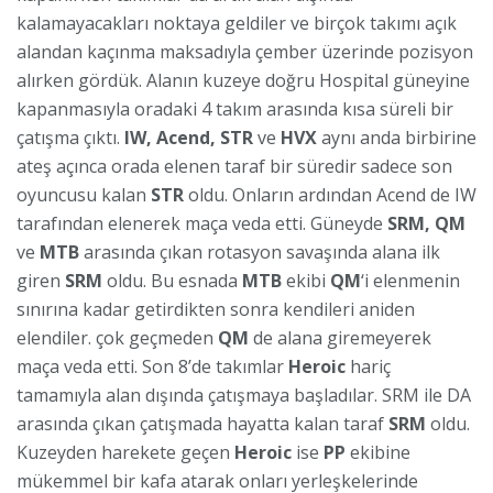
kalamayacakları noktaya geldiler ve birçok takımı açık
alandan kaçınma maksadıyla çember üzerinde pozisyon
alırken gördük. Alanın kuzeye doğru Hospital güneyine
kapanmasıyla oradaki 4 takım arasında kısa süreli bir
çatışma çıktı.
IW, Acend, STR
ve
HVX
aynı anda birbirine
ateş açınca orada elenen taraf bir süredir sadece son
oyuncusu kalan
STR
oldu. Onların ardından Acend de IW
tarafından elenerek maça veda etti. Güneyde
SRM, QM
ve
MTB
arasında çıkan rotasyon savaşında alana ilk
giren
SRM
oldu. Bu esnada
MTB
ekibi
QM
‘i elenmenin
sınırına kadar getirdikten sonra kendileri aniden
elendiler. çok geçmeden
QM
de alana giremeyerek
maça veda etti. Son 8’de takımlar
Heroic
hariç
tamamıyla alan dışında çatışmaya başladılar. SRM ile DA
arasında çıkan çatışmada hayatta kalan taraf
SRM
oldu.
Kuzeyden harekete geçen
Heroic
ise
PP
ekibine
mükemmel bir kafa atarak onları yerleşkelerinde