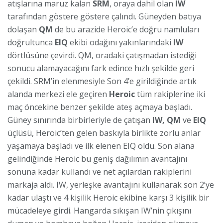
atışlarına maruz kalan
SRM
, oraya dahil olan
IW
tarafından göstere göstere çalındı. Güneyden batıya
dolaşan
QM
de bu arazide Heroic’e doğru namluları
doğrultunca
EIQ
ekibi odağını yakınlarındaki
IW
dörtlüsüne çevirdi. QM, oradaki çatışmadan istediği
sonucu alamayacağını fark edince hızlı şekilde geri
çekildi. SRM’in elenmesiyle Son 4’e girildiğinde artık
alanda merkezi ele geçiren
Heroic
tüm rakiplerine iki
maç öncekine benzer şekilde ateş açmaya başladı.
Güney sınırında birbirleriyle de çatışan
IW, QM
ve
EIQ
üçlüsü, Heroic’ten gelen baskıyla birlikte zorlu anlar
yaşamaya başladı ve ilk elenen EIQ oldu. Son alana
gelindiğinde Heroic bu geniş dağılımın avantajını
sonuna kadar kullandı ve net açılardan rakiplerini
markaja aldı. IW, yerleşke avantajını kullanarak son 2’ye
kadar ulaştı ve 4 kişilik Heroic ekibine karşı 3 kişilik bir
mücadeleye girdi. Hangarda sıkışan IW’nin çıkışını