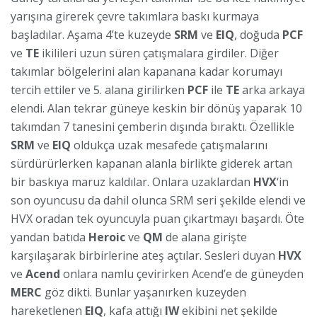
yarışına girerek çevre takımlara baskı kurmaya
başladılar. Aşama 4’te kuzeyde
SRM
ve
EIQ
, doğuda
PCF
ve
TE
ikilileri uzun süren çatışmalara girdiler. Diğer
takımlar bölgelerini alan kapanana kadar korumayı
tercih ettiler ve 5. alana girilirken
PCF
ile
TE
arka arkaya
elendi. Alan tekrar güneye keskin bir dönüş yaparak 10
takımdan 7 tanesini çemberin dışında bıraktı. Özellikle
SRM
ve
EIQ
oldukça uzak mesafede çatışmalarını
sürdürürlerken kapanan alanla birlikte giderek artan
bir baskıya maruz kaldılar. Onlara uzaklardan
HVX
‘in
son oyuncusu da dahil olunca SRM seri şekilde elendi ve
HVX oradan tek oyuncuyla puan çıkartmayı başardı. Öte
yandan batıda
Heroic
ve
QM
de alana girişte
karşılaşarak birbirlerine ateş açtılar. Sesleri duyan
HVX
ve
Acend
onlara namlu çevirirken Acend’e de güneyden
MERC
göz dikti. Bunlar yaşanırken kuzeyden
hareketlenen
EIQ
, kafa attığı
IW
ekibini net şekilde