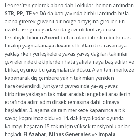
Leones’ten gelerek alana dahil oldular. hemen ardından
STR, PP, TE
ve
DA
da batı yayında birbiri ardında hızla
alana girerek güvenli bir bölge arayışına girdiler. En
uzakta ise güney adasında güvenli loot aşaması
tercihiyle bilinen
Acend
bütün olan bitenleri bir kenara
bırakıp yağmalamaya devam etti. Alan ikinci aşamaya
yaklaşırken yerleşkelere yavaş yavaş dağılan takımlar
çevrelerindeki ekiplerden hata yakalamaya başladılar ve
birkaç oyuncu bu çatışmalarda düştü. Alan tam merkeze
kapanarak dış çembere yakın takımları yeniden
hareketlendirdi. Junkyard çevresinde yavaş yavaş
birbirine yaklaşan takımlar aradaki engebeli arazilerin
etrafında adım adım dirsek temasına dahil olmaya
başladılar. 3. aşama da tam merkeze kapanınca artık
savaş kaçınılmaz oldu ve 14. dakikaya kadar oyunda
kalmayı başaran 15 takım için yüksek tansiyonlu anlar
başladı.
El Azahar, Minas Generales
ve
Impala