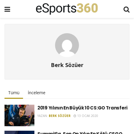
Berk Sözüer
Tümü
İnceleme
2019 Yılının En Büyük 10 CS:GO Transferi
YAZAN:
BERK SÖZÜER
13 OCAK 2020
Summit1g, Son On Yılın En Kötü CSGO