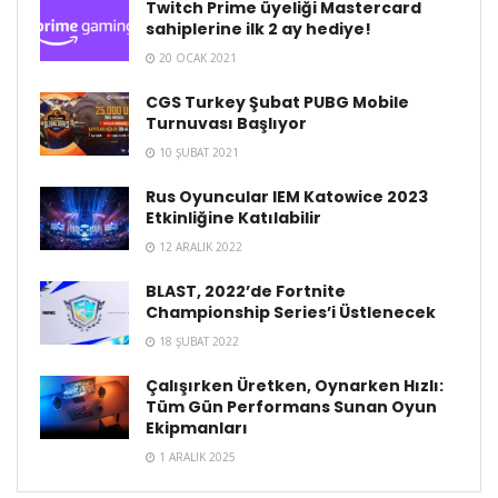
Twitch Prime üyeliği Mastercard
sahiplerine ilk 2 ay hediye!
20 OCAK 2021
CGS Turkey Şubat PUBG Mobile
Turnuvası Başlıyor
10 ŞUBAT 2021
Rus Oyuncular IEM Katowice 2023
Etkinliğine Katılabilir
12 ARALIK 2022
BLAST, 2022’de Fortnite
Championship Series’i Üstlenecek
18 ŞUBAT 2022
Çalışırken Üretken, Oynarken Hızlı:
Tüm Gün Performans Sunan Oyun
Ekipmanları
1 ARALIK 2025