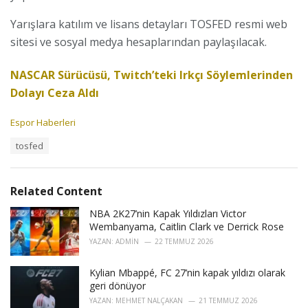
Yarışlara katılım ve lisans detayları TOSFED resmi web
sitesi ve sosyal medya hesaplarından paylaşılacak.
NASCAR Sürücüsü, Twitch’teki Irkçı Söylemlerinden
Dolayı Ceza Aldı
C
Espor Haberleri
a
T
tosfed
t
a
e
g
g
s
o
Related Content
:
r
i
NBA 2K27’nin Kapak Yıldızları Victor
e
Wembanyama, Caitlin Clark ve Derrick Rose
s
YAZAN:
ADMIN
22 TEMMUZ 2026
:
Kylian Mbappé, FC 27’nin kapak yıldızı olarak
geri dönüyor
YAZAN:
MEHMET NALÇAKAN
21 TEMMUZ 2026