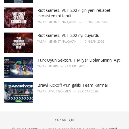
Riot Games, VCT 2027 için yeni rekabet
ekosistemini tanıttı
YAZAN:
MEHMET NALÇAKAN
19 HAZIRAN 2026
Riot Games, VCT 2027'yi duyurdu
YAZAN:
MEHMET NALÇAKAN
10 NISAN 2026
Türk Oyun Sektörü 1 Milyar Dolar Sınırını Aştı
YAZAN:
ADMIN
24 ŞUBAT 2026
Brawl Kickoff 4’ün galibi Team Karma!
YAZAN:
AYKUT GÖKMEN
25 OCAK 2026
YUKARI ÇIK