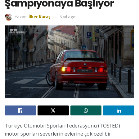
Şampiyonaya Başlıyor
Yazan:
İlker Karaş
6 yıl ago
Türkiye Otomobil Sporları Federasyonu (TOSFED)
motor sporları severlerin evlerine çok özel bir