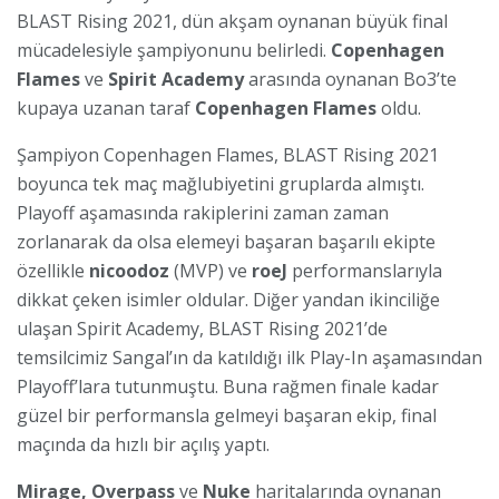
BLAST Rising 2021, dün akşam oynanan büyük final
mücadelesiyle şampiyonunu belirledi.
Copenhagen
Flames
ve
Spirit Academy
arasında oynanan Bo3’te
kupaya uzanan taraf
Copenhagen Flames
oldu.
Şampiyon Copenhagen Flames, BLAST Rising 2021
boyunca tek maç mağlubiyetini gruplarda almıştı.
Playoff aşamasında rakiplerini zaman zaman
zorlanarak da olsa elemeyi başaran başarılı ekipte
özellikle
nicoodoz
(MVP) ve
roeJ
performanslarıyla
dikkat çeken isimler oldular. Diğer yandan ikinciliğe
ulaşan Spirit Academy, BLAST Rising 2021’de
temsilcimiz Sangal’ın da katıldığı ilk Play-In aşamasından
Playoff’lara tutunmuştu. Buna rağmen finale kadar
güzel bir performansla gelmeyi başaran ekip, final
maçında da hızlı bir açılış yaptı.
Mirage, Overpass
ve
Nuke
haritalarında oynanan