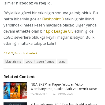
isimler
nicoodoz
ve
roeJ
idi.
Böylelikle güzel bir etkinliğin sonuna gelmiş olduk. Bu
hafta itibariyle gözler
Flashpoint 3
etkinliğinin ikinci
yarısındaki nefes kesen maçlarda olacak. Diğer yanda
devam etmekte olan bir
Epic League CIS
etkinliği de
CSGO severlere oldukça keyifli maçlar izletiyor. Bu iki
etkinliği mutlaka takipte kalın!
C
CS:GO
,
Espor Haberleri
a
T
blast rising
copenhagen flames
csgo
t
a
e
g
g
s
o
Related Content
:
r
i
NBA 2K27’nin Kapak Yıldızları Victor
e
Wembanyama, Caitlin Clark ve Derrick Rose
s
YAZAN:
ADMIN
22 TEMMUZ 2026
:
Kylian Mbappé, FC 27’nin kapak yıldızı olarak