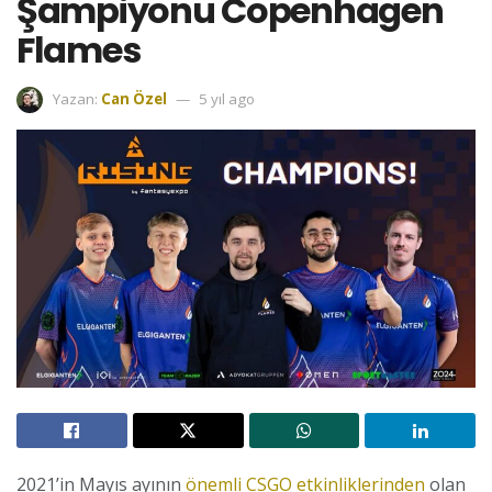
Şampiyonu Copenhagen
Flames
Yazan:
Can Özel
5 yıl ago
2021’in Mayıs ayının
önemli CSGO etkinliklerinden
olan