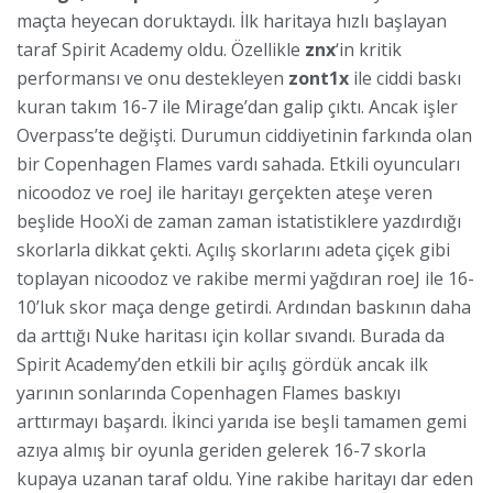
maçta heyecan doruktaydı. İlk haritaya hızlı başlayan
taraf Spirit Academy oldu. Özellikle
znx
‘in kritik
performansı ve onu destekleyen
zont1x
ile ciddi baskı
kuran takım 16-7 ile Mirage’dan galip çıktı. Ancak işler
Overpass’te değişti. Durumun ciddiyetinin farkında olan
bir Copenhagen Flames vardı sahada. Etkili oyuncuları
nicoodoz ve roeJ ile haritayı gerçekten ateşe veren
beşlide HooXi de zaman zaman istatistiklere yazdırdığı
skorlarla dikkat çekti. Açılış skorlarını adeta çiçek gibi
toplayan nicoodoz ve rakibe mermi yağdıran roeJ ile 16-
10’luk skor maça denge getirdi. Ardından baskının daha
da arttığı Nuke haritası için kollar sıvandı. Burada da
Spirit Academy’den etkili bir açılış gördük ancak ilk
yarının sonlarında Copenhagen Flames baskıyı
arttırmayı başardı. İkinci yarıda ise beşli tamamen gemi
azıya almış bir oyunla geriden gelerek 16-7 skorla
kupaya uzanan taraf oldu. Yine rakibe haritayı dar eden