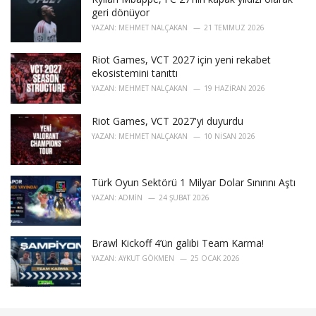
geri dönüyor
YAZAN:
MEHMET NALÇAKAN
21 TEMMUZ 2026
Riot Games, VCT 2027 için yeni rekabet
ekosistemini tanıttı
YAZAN:
MEHMET NALÇAKAN
19 HAZIRAN 2026
Riot Games, VCT 2027'yi duyurdu
YAZAN:
MEHMET NALÇAKAN
10 NISAN 2026
Türk Oyun Sektörü 1 Milyar Dolar Sınırını Aştı
YAZAN:
ADMIN
24 ŞUBAT 2026
Brawl Kickoff 4’ün galibi Team Karma!
YAZAN:
AYKUT GÖKMEN
25 OCAK 2026