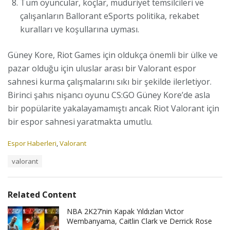
Tüm oyuncular, koçlar, müdüriyet temsilcileri ve
çalışanların Ballorant eSports politika, rekabet
kuralları ve koşullarına uyması.
Güney Kore, Riot Games için oldukça önemli bir ülke ve
pazar olduğu için uluslar arası bir Valorant espor
sahnesi kurma çalışmalarını sıkı bir şekilde ilerletiyor.
Birinci şahıs nişancı oyunu CS:GO Güney Kore’de asla
bir popülarite yakalayamamıştı ancak Riot Valorant için
bir espor sahnesi yaratmakta umutlu.
C
Espor Haberleri
,
Valorant
a
T
valorant
t
a
e
g
g
s
o
Related Content
:
r
i
NBA 2K27’nin Kapak Yıldızları Victor
e
Wembanyama, Caitlin Clark ve Derrick Rose
s