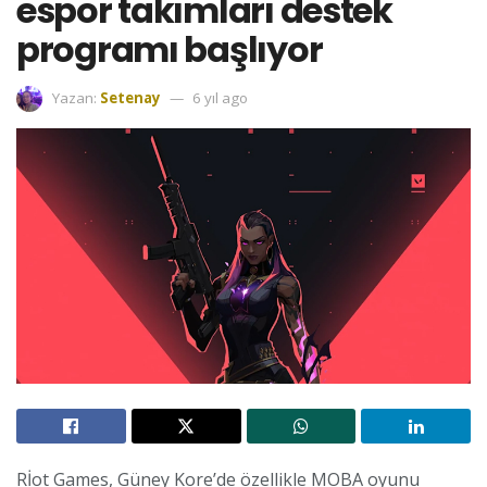
espor takımları destek
programı başlıyor
Yazan:
Setenay
6 yıl ago
Rİot Games, Güney Kore’de özellikle MOBA oyunu