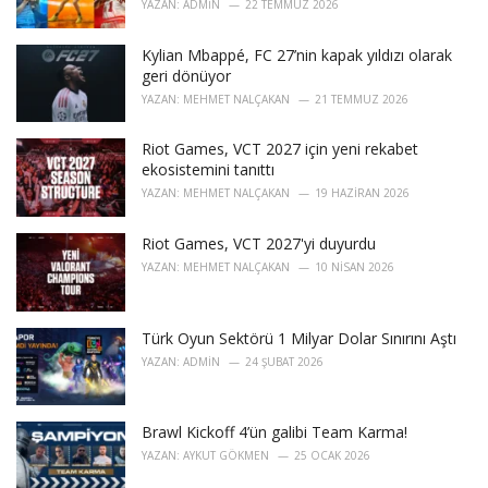
YAZAN:
ADMIN
22 TEMMUZ 2026
:
Kylian Mbappé, FC 27’nin kapak yıldızı olarak
geri dönüyor
YAZAN:
MEHMET NALÇAKAN
21 TEMMUZ 2026
Riot Games, VCT 2027 için yeni rekabet
ekosistemini tanıttı
YAZAN:
MEHMET NALÇAKAN
19 HAZIRAN 2026
Riot Games, VCT 2027'yi duyurdu
YAZAN:
MEHMET NALÇAKAN
10 NISAN 2026
Türk Oyun Sektörü 1 Milyar Dolar Sınırını Aştı
YAZAN:
ADMIN
24 ŞUBAT 2026
Brawl Kickoff 4’ün galibi Team Karma!
YAZAN:
AYKUT GÖKMEN
25 OCAK 2026