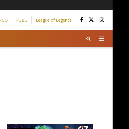
S:GO
PUBG
League of Legends