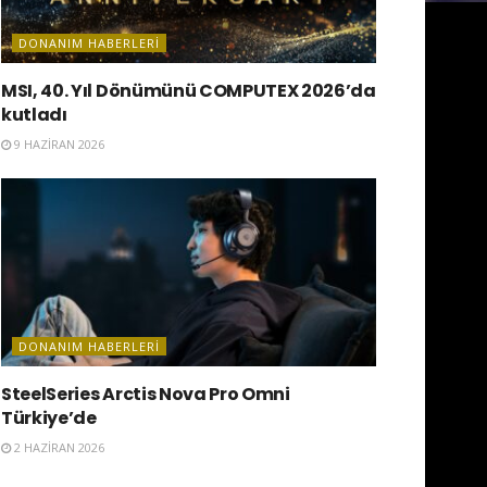
DONANIM HABERLERI
MSI, 40. Yıl Dönümünü COMPUTEX 2026’da
kutladı
9 HAZIRAN 2026
DONANIM HABERLERI
SteelSeries Arctis Nova Pro Omni
Türkiye’de
2 HAZIRAN 2026