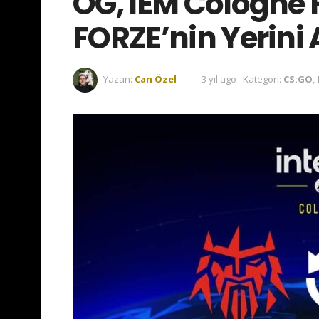
OG, IEM Cologne 
FORZE’nin Yerini 
Yazan:
Can Özel
3 yıl ago
Kategori:
CS:GO
,