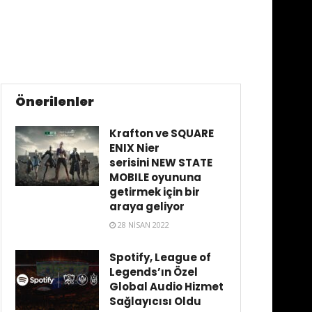
Önerilenler
Krafton ve SQUARE
ENIX Nier
serisini NEW STATE
MOBILE oyununa
getirmek için bir
araya geliyor
28 NISAN 2022
Spotify, League of
Legends’ın Özel
Global Audio Hizmet
Sağlayıcısı Oldu