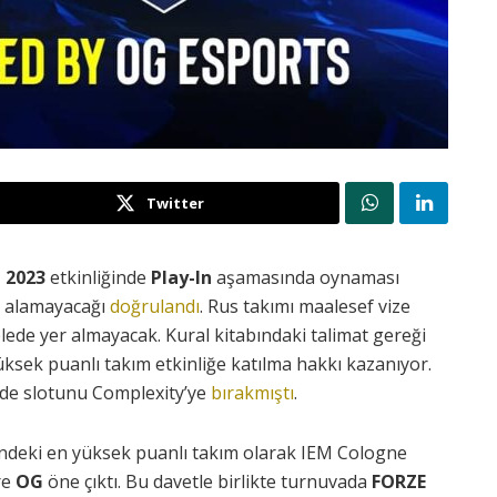
Twitter
 2023
etkinliğinde
Play-In
aşamasında oynaması
er alamayacağı
doğrulandı
. Rus takımı maalesef vize
de yer almayacak. Kural kitabındaki talimat gereği
ksek puanlı takım etkinliğe katılma hakkı kazanıyor.
 de slotunu Complexity’ye
bırakmıştı
.
indeki en yüksek puanlı takım olarak IEM Cologne
re
OG
öne çıktı. Bu davetle birlikte turnuvada
FORZE