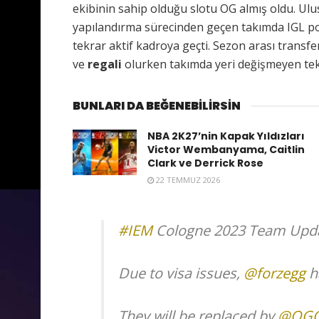
ekibinin sahip olduğu slotu OG almış oldu. Ul
yapılandırma sürecinden geçen takımda IGL 
tekrar aktif kadroya geçti. Sezon arası transf
ve
regali
olurken takımda yeri değişmeyen tek
BUNLARI DA BEĞENEBİLİRSİN
NBA 2K27’nin Kapak Yıldızları
Victor Wembanyama, Caitlin
Clark ve Derrick Rose
22 TEMMUZ 2026
#IEM
Cologne 2023 Team Upda
Due to visa issues,
@forzegg
h
They will be replaced by
@OG