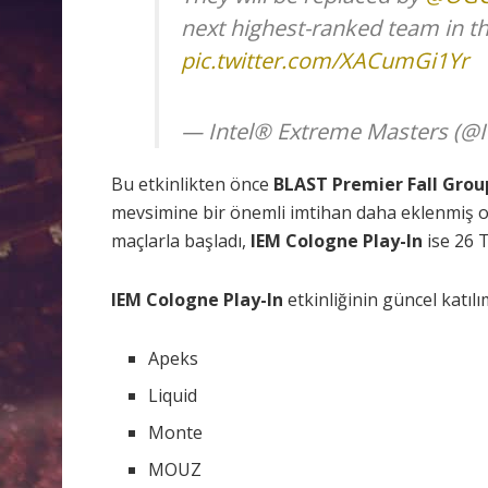
next highest-ranked team in t
pic.twitter.com/XACumGi1Yr
— Intel® Extreme Masters (@
Bu etkinlikten önce
BLAST Premier Fall Grou
mevsimine bir önemli imtihan daha eklenmiş o
maçlarla başladı,
IEM Cologne Play-In
ise 26 
IEM Cologne Play-In
etkinliğinin güncel katılım
Apeks
Liquid
Monte
MOUZ