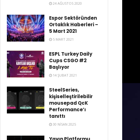
24 AĞUSTOS 2020
Espor Sektöründen
Ortaklık Haberleri –
5 Mart 2021
5 MART 2021
ESPL Turkey Daily
Cups CSGO #2
Başlıyor
14 ŞUBAT 2021
SteelSeries,
kişiselleştirilebilir
mousepad QcK
Performance’ı
tanıttı
30 NISAN 2025
Yayın Platformu