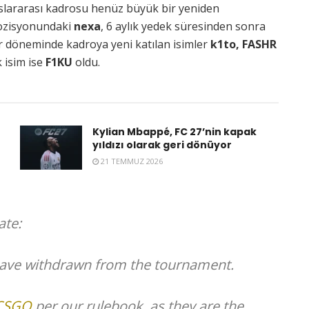
uslararası kadrosu henüz büyük bir yeniden
pozisyonundaki
nexa
, 6 aylık yedek süresinden sonra
er döneminde kadroya yeni katılan isimler
k1to, FASHR
 isim ise
F1KU
oldu.
Kylian Mbappé, FC 27’nin kapak
yıldızı olarak geri dönüyor
21 TEMMUZ 2026
te:
ave withdrawn from the tournament.
CSGO
per our rulebook, as they are the