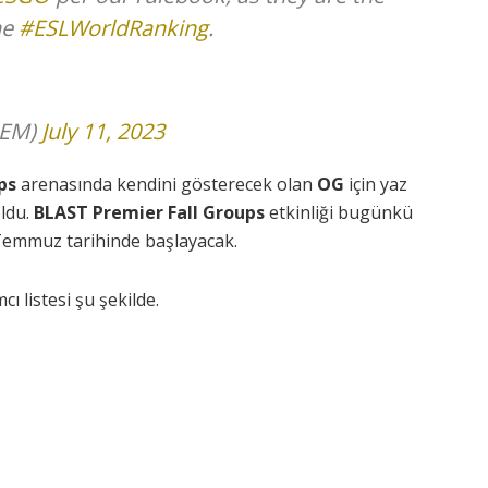
he
#ESLWorldRanking
.
IEM)
July 11, 2023
ps
arenasında kendini gösterecek olan
OG
için yaz
ldu.
BLAST Premier Fall Groups
etkinliği bugünkü
Temmuz tarihinde başlayacak.
cı listesi şu şekilde.