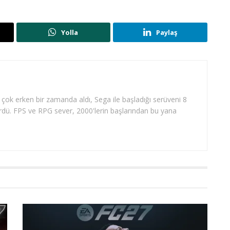
Yolla
Paylaş
 çok erken bir zamanda aldı, Sega ile başladığı serüveni 8
dü. FPS ve RPG sever, 2000'lerin başlarından bu yana