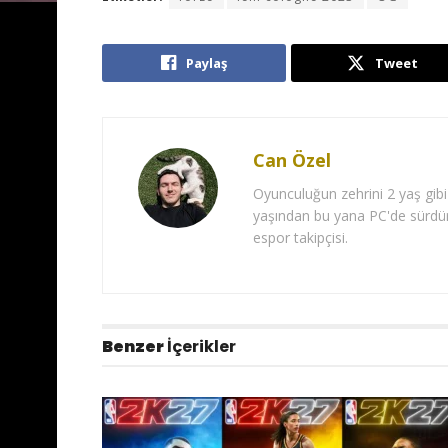
Paylaş
Tweet
Can Özel
Oyunculuğun zehrini 2 yaş gibi
yaşından bu yana PC'de sürdür
espor takipçisi.
Benzer
İçerikler