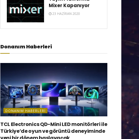
Mixer Kapanıyor
23 HAZIRAN 2020
Donanım Haberleri
DONANIM HABERLERI
TCL Electronics QD-Mini LED monitörleri ile
Türkiye’de oyun ve görüntü deneyiminde
yeni bir dönem başlayacak