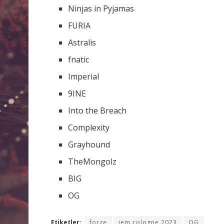
Ninjas in Pyjamas
FURIA
Astralis
fnatic
Imperial
9INE
Into the Breach
Complexity
Grayhound
TheMongolz
BIG
OG
Etiketler:
forze
iem cologne 2023
OG