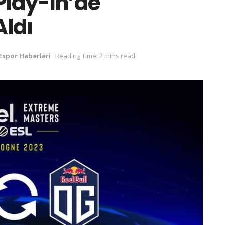
Play-In’de
Aldı
Espor Haberleri
Reading Time: 2 mins read