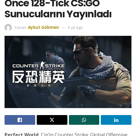
Önce 128-Tick CS:GO
Sunucularını Yayınladı
Yazan:
Aykut Gökmen
6 yıl ago
Perfect World
, Çin’in Counter Strike: Global Offensive