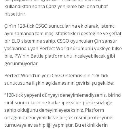
kullandıktan sonra 60hz yenileme hızı ona tuhaf
hissettirir.
Çin’in 128-tick CSGO sunucularına ek olarak, istemci
aynı zamanda tam maç istatistikleri desteğine ve şeffaf
bir ELO sistemine sahip. CSGO oyuncuları Çin sansür
yasalarına uyan Perfect World sürümünü yükleye bilse
bile, PW’nin Battle platformunu inceleyebilecek gibi
görünmüyorlar.
Perfect World’ün yeni CSGO istemcisinin 128-tick
sunucusuna ilişkin açıklamasının çevirisi şu şekilde:
“128-tick yepyeni dünyayı deneyimlemediyseniz, birinci
sınıf sunucuların ne kadar ipeksi bir pürüzsüzlüğe
sahip olduğunu deneyimleyeceksiniz. Platform
ortağımız deneyimlidir ve birçok resmi profesyonel
turnuvaya ev sahipliği yapmıştır. Bu etkinliklerin