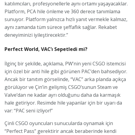
katılımcıları, profesyonellerle aynı ortamı yaşayacaklar.
Platform, PCA hile önleme ve 360 derece tanımlama
sunuyor. Platform yalnızca hızlı yanıt vermekle kalmaz,
aynı zamanda tüm sürece şeffaflık sağlar. Rekabet
deneyiminizi iyileştirecektir.”
Perfect World, VAC’ı Sepetledi mi?
İlginç bir şekilde, açıklama, PW’nin yeni CSGO istemcisi
için özel bir anti hile gibi görünen PAC’den bahsediyor.
Ancak bir tanıtım görselinde, “VAC” arka planda açıkça
görülüyor ve Çin’in gelişmiş CSGO’sunun Steam ve
Valve’dan ne kadar ayrı olduğunu daha da karmaşık
hale getiriyor. Resimde hile yapanlar için bir uyarı da
var: “PAC seni izliyor!”
Çinli CSGO oyuncuları sunucularda oynamak için
“Perfect Pass” gerektirir ancak beraberinde kendi