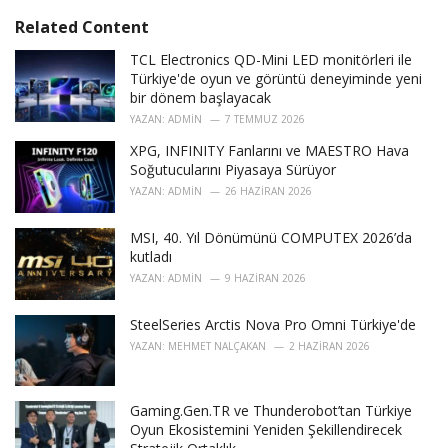
s
o
Related Content
:
r
i
TCL Electronics QD-Mini LED monitörleri ile
e
Türkiye'de oyun ve görüntü deneyiminde yeni
s
bir dönem başlayacak
:
YAZAN:
ADMIN
7 TEMMUZ 2026
XPG, INFINITY Fanlarını ve MAESTRO Hava
Soğutucularını Piyasaya Sürüyor
YAZAN:
ADMIN
26 HAZIRAN 2026
MSI, 40. Yıl Dönümünü COMPUTEX 2026’da
kutladı
YAZAN:
ADMIN
9 HAZIRAN 2026
SteelSeries Arctis Nova Pro Omni Türkiye'de
YAZAN:
MEHMET NALÇAKAN
2 HAZIRAN 2026
Gaming.Gen.TR ve Thunderobot’tan Türkiye
Oyun Ekosistemini Yeniden Şekillendirecek