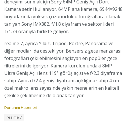
deneyimi sunmak için Sony 64MP Geniş Açılı Dört
Kamera setini kullanıyor. 64MP ana kamera, 6944×9248
boyutlarında yüksek çözünürlüklü fotoğraflara olanak
tanıyan Sony IMX882, f/1.8 diyafram ve sektör lideri
1/1.73 oranıyla birlikte geliyor.
realme 7, ayrıca Yıldız, Tripod, Portre, Panorama ve
diğer modları da destekliyor. Benzersiz gece manzarası
fotoğrafları çekilebilmesini sağlayan en popüler gece
filtrelerini de içeriyor. Kamera kurulumundaki 8MP
Ultra Geniş Açılı lens 119° görüş açısı ve f/2.3 diyaframa
sahip. Ayrıca f/2.4 geniş diyafram açıklığına sahip 4 cm
özel makro lens sayesinde yakın nesnelerin en kaliteli
şekilde çekilmesine de olanak tanıyor.
C
Donanım Haberleri
a
T
realme 7
t
a
e
g
g