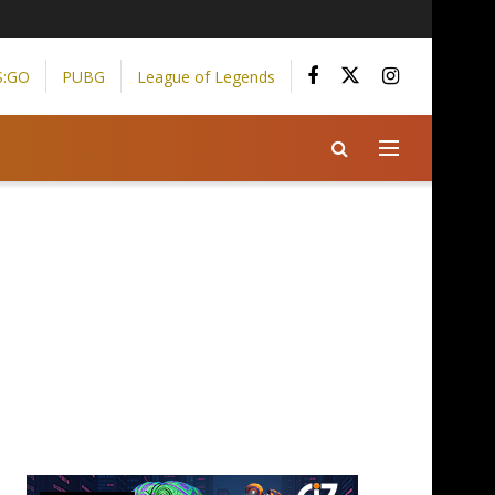
S:GO
PUBG
League of Legends