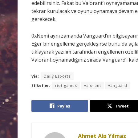
edebilirsiniz. Fakat bu Valorant’ı oynayamaman
tekrar kurulacak ve oyunu oynamaya devam etm
gerekecek.
0xNemi aynı zamanda Vanguard’ın bilgisayarınızı
Eğer bir engelleme gerçekleşirse bunu da açılaca
tıklayarak yazılım tarafından engellenen özell
Valorant oynamadığınız sırada Vanguard’ı kaldı
Via:
Daily Esports
Etiketler:
riot games
valorant
vanguard
Paylaş
Tweet
Ahmet Alp Yılmaz