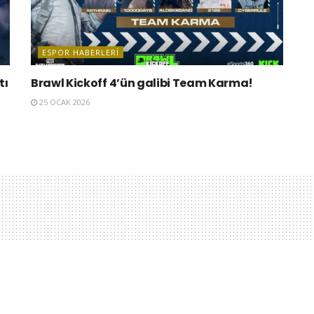
ESPOR HABERLERI
tı
Brawl Kickoff 4’ün galibi Team Karma!
25 OCAK 2026