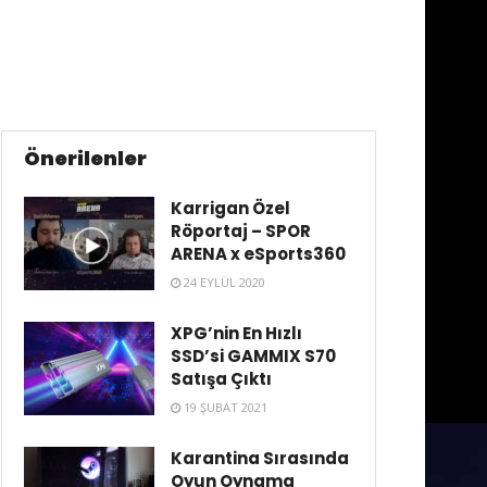
Önerilenler
Karrigan Özel
Röportaj – SPOR
ARENA x eSports360
24 EYLÜL 2020
XPG’nin En Hızlı
SSD’si GAMMIX S70
Satışa Çıktı
19 ŞUBAT 2021
Karantina Sırasında
Oyun Oynama