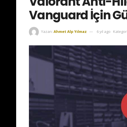
Valorant Anti-Hil
Vanguard İçin Gü
Yazan:
Ahmet Alp Yılmaz
6 yıl ago
Kategori