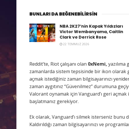
BUNLARI DA BEĞENEBİLİRSİN
NBA 2K27’nin Kapak Yıldızları
Victor Wembanyama, Caitlin
Clark ve Derrick Rose
22 TEMMUZ 2026
Reddit’te, Riot çalışanı olan
0xNemi,
yazılıma ge
zamanlarda sistem tepsisinde bir ikon olarak 
açmak istediğiniz zaman bilgisayarınızı yeni
zaman aygıtınız “Güvenilmez” durumuna geçiyo
Valorant oynamak için Vanguard’ı geri açmak i
başlatmanız gerekiyor.
Ek olarak, Vanguard’ı silmek isterseniz bunu d
Kaldırıldığı zaman bilgisayarınızı ve programla