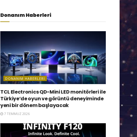
Donanım Haberleri
DONANIM HABERLERI
TCL Electronics QD-Mini LED monitörleri ile
Türkiye’de oyun ve görüntü deneyiminde
yeni bir dönem başlayacak
7 TEMMUZ 2026