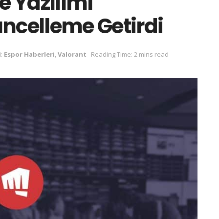
e Yazılımı
ncelleme Getirdi
:
Espor Haberleri
,
Valorant
Reading Time: 2 mins read