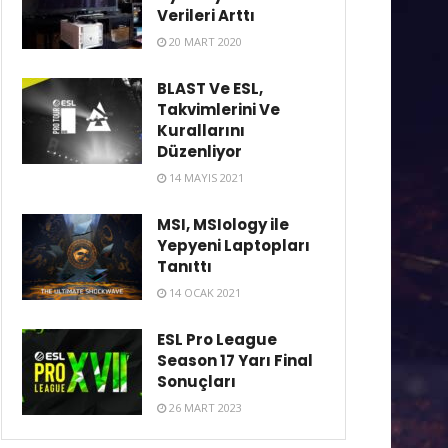
Verileri Arttı
20 MART 2020
BLAST Ve ESL,
Takvimlerini Ve
Kurallarını
Düzenliyor
14 MAYIS 2021
MSI, MSIology ile
Yepyeni Laptopları
Tanıttı
14 OCAK 2021
ESL Pro League
Season 17 Yarı Final
Sonuçları
26 MART 2023