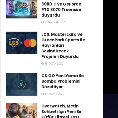
3080 Ti ve GeForce
RTX 3070 Ti serisini
duyurdu
3 HAZIRAN 2021
LCS, Mastercard ve
GreenPark Sports ile
Hayranları
Sevindirecek
Projeleri Duyurdu
18 OCAK 2020
CS:GO Yeni Yama ile
Bomba Problemini
Düzeltiyor
14 MAYIS 2020
Overwatch, Metin
Sohbeti İçin Yeni Bir
Küfür Filtresi Test