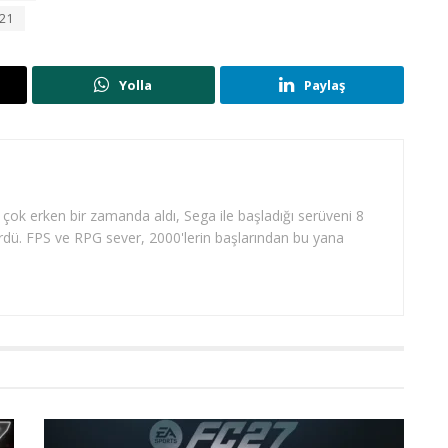
021
Yolla
Paylaş
 çok erken bir zamanda aldı, Sega ile başladığı serüveni 8
dü. FPS ve RPG sever, 2000'lerin başlarından bu yana