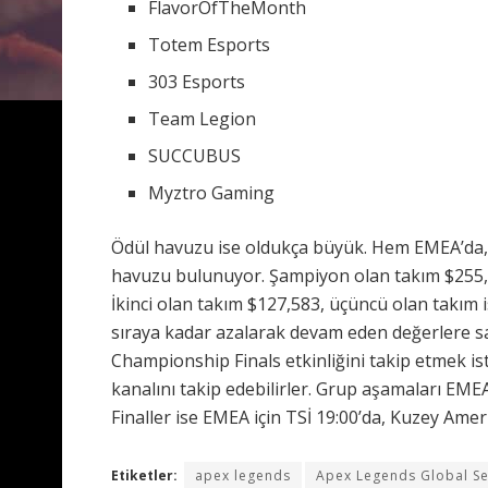
FlavorOfTheMonth
Totem Esports
303 Esports
Team Legion
SUCCUBUS
Myztro Gaming
Ödül havuzu ise oldukça büyük. Hem EMEA’da,
havuzu bulunuyor. Şampiyon olan takım $255,0
İkinci olan takım $127,583, üçüncü olan takım 
sıraya kadar azalarak devam eden değerlere s
Championship Finals etkinliğini takip etmek 
kanalını takip edebilirler. Grup aşamaları EMEA 
Finaller ise EMEA için TSİ 19:00’da, Kuzey Ameri
Etiketler:
apex legends
Apex Legends Global Se