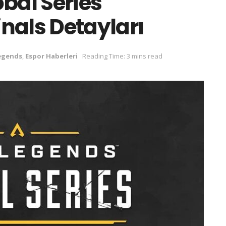
bal Series
nals Detayları
egends
,
Espor Haberleri
Reading Time: 3 mins read