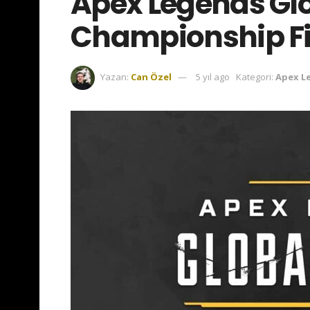
Apex Legends Glo
Championship Fi
Yazan:
Can Özel
5 yıl ago
Kategori:
Apex L