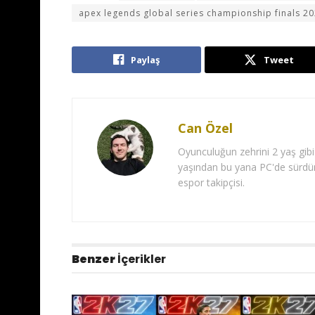
apex legends global series championship finals 2
Paylaş
Tweet
Can Özel
Oyunculuğun zehrini 2 yaş gibi
yaşından bu yana PC'de sürdür
espor takipçisi.
Benzer
İçerikler