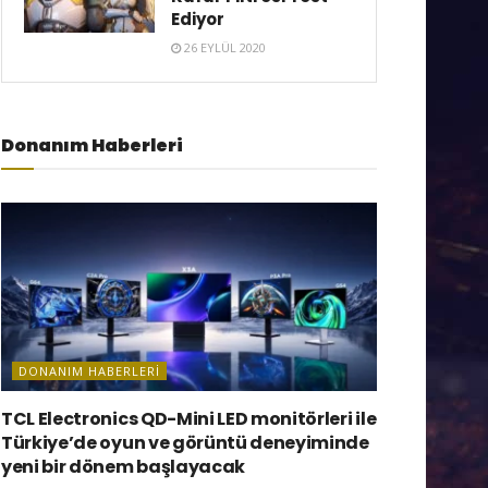
Ediyor
26 EYLÜL 2020
Donanım Haberleri
DONANIM HABERLERI
TCL Electronics QD-Mini LED monitörleri ile
Türkiye’de oyun ve görüntü deneyiminde
yeni bir dönem başlayacak