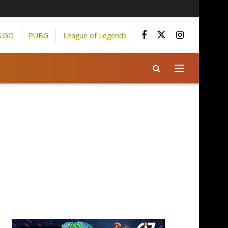
S:GO
PUBG
League of Legends