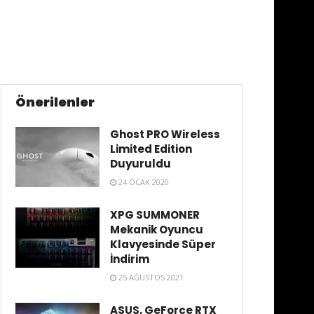
Önerilenler
Ghost PRO Wireless
Limited Edition
Duyuruldu
24 OCAK 2020
XPG SUMMONER
Mekanik Oyuncu
Klavyesinde Süper
İndirim
25 AĞUSTOS 2021
ASUS, GeForce RTX