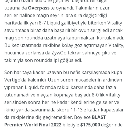
üçüncü uzatmada öne geçmeyi başardı. Bir diğer
uzatma da
Overpass
‘te oynandı. Takımların uzun
seriler halinde maçın seyrini ara sıra değiştirdiği
haritada ilk yarı 8-7 Liquid galibiyetiyle biterken Vitality
savunmada biraz daha başarılı bir oyun sergiledi ancak
maçı son roundda uzatmaya kaptırmaktan kurtulamadı.
Bu kez uzatmada rakibine kolay göz açtırmayan Vitality,
hücumda zorlansa da ZywOo tekrar sahneye çıktı ve
takımıyla son roundda ipi göğüsledi.
Son haritaya kadar uzayan bu nefis karşılaşmada kupa
Vertigo’da kaldırıldı. Uzun süren mücadelenin ardından
yıpranan Liquid, formda rakibi karşısında daha fazla
tutunamadı ve maçtan kopmaya başladı. 8-0’lık Vitality
serisinden sonra her ne kadar kendilerine gelseler ve
ikinci yarıda savunmada skoru 11-13’e kadar kapatsalar
da rakiplerine diş geçiremediler. Böylece
BLAST
Premier World Final 2022
biletiyle
$175,000
değerinde