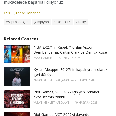
mücadelede başarılar diliyoruz.
C
CS:GO
,
Espor Haberleri
a
T
esl pro league
şampiyon
season 16
Vitality
t
a
e
g
g
s
o
Related Content
:
r
i
NBA 2K27’nin Kapak Yıldızları Victor
e
Wembanyama, Caitlin Clark ve Derrick Rose
s
YAZAN:
ADMIN
22 TEMMUZ 2026
:
Kylian Mbappé, FC 27’nin kapak yıldızı olarak
geri dönüyor
YAZAN:
MEHMET NALÇAKAN
21 TEMMUZ 2026
Riot Games, VCT 2027 için yeni rekabet
ekosistemini tanıttı
YAZAN:
MEHMET NALÇAKAN
19 HAZIRAN 2026
Riot Games, VCT 2027'yi duyurdu