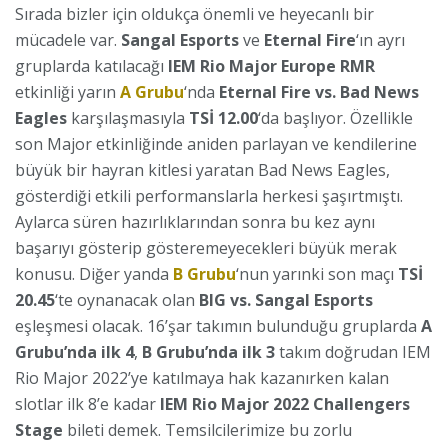
Sırada bizler için oldukça önemli ve heyecanlı bir
mücadele var.
Sangal Esports
ve
Eternal Fire
‘ın ayrı
gruplarda katılacağı
IEM Rio Major Europe RMR
etkinliği yarın
A Grubu
‘nda
Eternal Fire vs. Bad News
Eagles
karşılaşmasıyla
TSİ 12.00
‘da başlıyor. Özellikle
son Major etkinliğinde aniden parlayan ve kendilerine
büyük bir hayran kitlesi yaratan Bad News Eagles,
gösterdiği etkili performanslarla herkesi şaşırtmıştı.
Aylarca süren hazırlıklarından sonra bu kez aynı
başarıyı gösterip gösteremeyecekleri büyük merak
konusu. Diğer yanda
B Grubu
‘nun yarınki son maçı
TSİ
20.45
‘te oynanacak olan
BIG vs. Sangal Esports
eşleşmesi olacak. 16’şar takımın bulunduğu gruplarda
A
Grubu’nda ilk 4
,
B Grubu’nda ilk 3
takım doğrudan IEM
Rio Major 2022’ye katılmaya hak kazanırken kalan
slotlar ilk 8’e kadar
IEM Rio Major 2022 Challengers
Stage
bileti demek. Temsilcilerimize bu zorlu