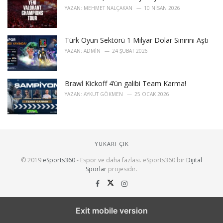
YAZAN:
MEHMET NALÇAKAN
10 NISAN 2026
Türk Oyun Sektörü 1 Milyar Dolar Sınırını Aştı
YAZAN:
ADMIN
24 ŞUBAT 2026
Brawl Kickoff 4’ün galibi Team Karma!
YAZAN:
AYKUT GÖKMEN
25 OCAK 2026
YUKARI ÇIK
© 2019
eSports360
- Espor ve daha fazlası. eSports360 bir
Dijital
Sporlar
projesidir.
Exit mobile version