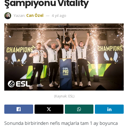
Şampiyonu Vitality
Yazan:
Can Özel
4 yıl ago
(Kaynak: ESL)
Sonunda birbirinden nefis maçlarla tam 1 ay boyunca