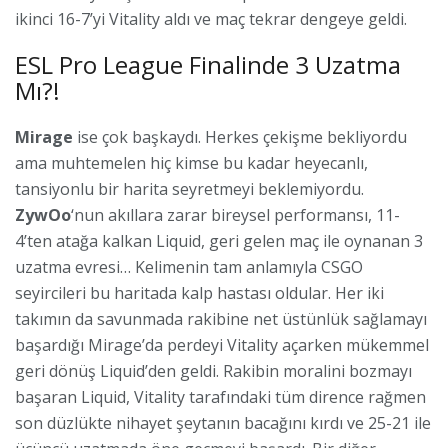
ikinci 16-7’yi Vitality aldı ve maç tekrar dengeye geldi.
ESL Pro League Finalinde 3 Uzatma
Mı?!
Mirage
ise çok başkaydı. Herkes çekişme bekliyordu
ama muhtemelen hiç kimse bu kadar heyecanlı,
tansiyonlu bir harita seyretmeyi beklemiyordu.
ZywOo
‘nun akıllara zarar bireysel performansı, 11-
4’ten atağa kalkan Liquid, geri gelen maç ile oynanan 3
uzatma evresi… Kelimenin tam anlamıyla CSGO
seyircileri bu haritada kalp hastası oldular. Her iki
takımın da savunmada rakibine net üstünlük sağlamayı
başardığı Mirage’da perdeyi Vitality açarken mükemmel
geri dönüş Liquid’den geldi. Rakibin moralini bozmayı
başaran Liquid, Vitality tarafındaki tüm dirence rağmen
son düzlükte nihayet şeytanın bacağını kırdı ve 25-21 ile