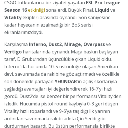
CSGO tutkunlarına bir ziyafet yaşatan
ESL Pro League
Season 16
etkinliği
sona erdi. Büyük Final,
Liquid
ve
Vitality
ekipleri arasında oynandı. Son saniyesine
kadar heyecanın azalmadığı bir Bo5 serisi
ekranlarımızdaydı.
Karşılaşma
Inferno, Dust2, Mirage, Overpass
ve
Vertigo
haritalarında oynandı. Maça baskın başlayan
taraf, D Grubu’ndan üçüncülükle çıkan Liquid oldu.
Inferno’da hücumda 10-5 üstünlüğe ulaşan Amerikan
devi, savunmada da rakibine göz açtırmadı ve özellikle
son dönemde parlayan
YEKINDAR
‘ın açılış skorlarıyla
sağladığı avantajları iyi değerlendirerek 16-7’yi hızlı
gördü. Dust2’de ise benzer bir performansı Vitality’den
izledik. Hücumda pistol round kaybıyla 0-3 geri düşen
Vitality hızlı toparlandı ve 9-6’ya taşıdığı ilk yarının
ardından savunmada rakibi adeta Çin Seddi gibi
durdurmayı başardı. Bu üstün performansla birlikte