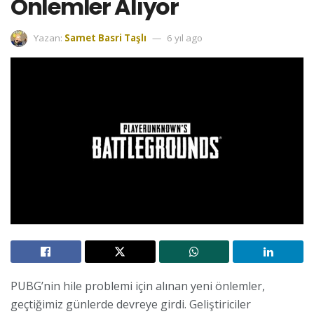
Önlemler Alıyor
Yazan:
Samet Basri Taşlı
6 yıl ago
PUBG’nin hile problemi için alınan yeni önlemler,
geçtiğimiz günlerde devreye girdi. Geliştiriciler