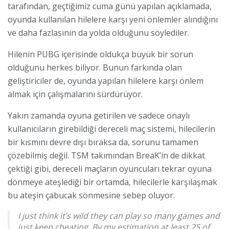
tarafından, geçtiğimiz cuma günü yapılan açıklamada,
oyunda kullanılan hilelere karşı yeni önlemler alındığını
ve daha fazlasının da yolda olduğunu söylediler.
Hilenin PUBG içerisinde oldukça büyük bir sorun
olduğunu herkes biliyor. Bunun farkında olan
geliştiriciler de, oyunda yapılan hilelere karşı önlem
almak için çalışmalarını sürdürüyor.
Yakın zamanda oyuna getirilen ve sadece onaylı
kullanıcıların girebildiği dereceli maç sistemi, hilecilerin
bir kısmını devre dışı bıraksa da, sorunu tamamen
çözebilmiş değil. TSM takımından BreaK’in de dikkat
çektiği gibi, dereceli maçların oyuncuları tekrar oyuna
dönmeye ateşlediği bir ortamda, hilecilerle karşılaşmak
bu ateşin çabucak sönmesine sebep oluyor.
I just think it’s wild they can play so many games and
just keep cheating. By my estimation at least 25 of