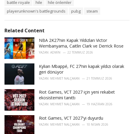
T
battle royale
hile
hile önlemler
t
a
e
playerunknown's battlegrounds
pubg
steam
g
g
s
o
:
r
i
Related Content
e
NBA 2K27’nin Kapak Yıldızları Victor
s
:
Wembanyama, Caitlin Clark ve Derrick Rose
YAZAN:
ADMIN
22 TEMMUZ 2026
Kylian Mbappé, FC 27’nin kapak yıldızı olarak
geri dönüyor
YAZAN:
MEHMET NALÇAKAN
21 TEMMUZ 2026
Riot Games, VCT 2027 için yeni rekabet
ekosistemini tanıttı
YAZAN:
MEHMET NALÇAKAN
19 HAZIRAN 2026
Riot Games, VCT 2027'yi duyurdu
YAZAN:
MEHMET NALÇAKAN
10 NISAN 2026