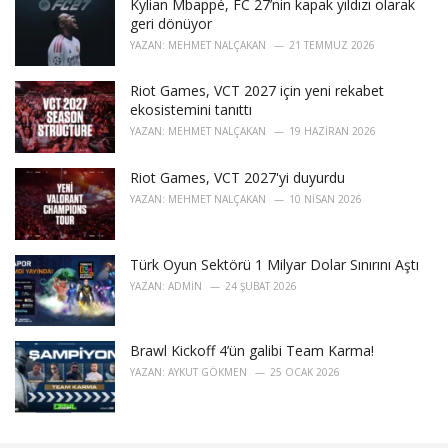
Kylian Mbappé, FC 27’nin kapak yıldızı olarak
geri dönüyor
YAZAN:
MEHMET NALÇAKAN
21 TEMMUZ 2026
Riot Games, VCT 2027 için yeni rekabet
ekosistemini tanıttı
YAZAN:
MEHMET NALÇAKAN
19 HAZIRAN 2026
Riot Games, VCT 2027'yi duyurdu
YAZAN:
MEHMET NALÇAKAN
10 NISAN 2026
Türk Oyun Sektörü 1 Milyar Dolar Sınırını Aştı
YAZAN:
ADMIN
24 ŞUBAT 2026
Brawl Kickoff 4’ün galibi Team Karma!
YAZAN:
AYKUT GÖKMEN
25 OCAK 2026