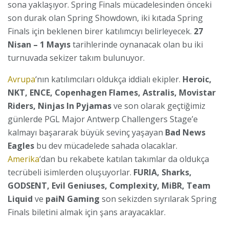
sona yaklaşıyor. Spring Finals mücadelesinden önceki
son durak olan Spring Showdown, iki kıtada Spring
Finals için beklenen birer katılımcıyı belirleyecek.
27
Nisan – 1 Mayıs
tarihlerinde oynanacak olan bu iki
turnuvada sekizer takım bulunuyor.
Avrupa
‘nın katılımcıları oldukça iddialı ekipler.
Heroic,
NKT, ENCE, Copenhagen Flames, Astralis, Movistar
Riders, Ninjas In Pyjamas
ve son olarak geçtiğimiz
günlerde PGL Major Antwerp Challengers Stage’e
kalmayı başararak büyük sevinç yaşayan
Bad News
Eagles
bu dev mücadelede sahada olacaklar.
Amerika
‘dan bu rekabete katılan takımlar da oldukça
tecrübeli isimlerden oluşuyorlar.
FURIA, Sharks,
GODSENT, Evil Geniuses, Complexity, MiBR, Team
Liquid
ve
paiN Gaming
son sekizden sıyrılarak Spring
Finals biletini almak için şans arayacaklar.