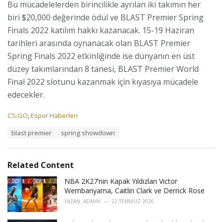
Bu mücadelelerden birincilikle ayrılan iki takımın her
biri $20,000 değerinde ödül ve BLAST Premier Spring
Finals 2022 katılım hakkı kazanacak. 15-19 Haziran
tarihleri arasında oynanacak olan BLAST Premier
Spring Finals 2022 etkinliğinde ise dünyanın en üst
düzey takımlarından 8 tanesi, BLAST Premier World
Final 2022 slotunu kazanmak için kıyasıya mücadele
edecekler.
C
CS:GO
,
Espor Haberleri
a
T
blast premier
spring showdown
t
a
e
g
g
s
o
Related Content
:
r
i
NBA 2K27’nin Kapak Yıldızları Victor
e
Wembanyama, Caitlin Clark ve Derrick Rose
s
YAZAN:
ADMIN
22 TEMMUZ 2026
: